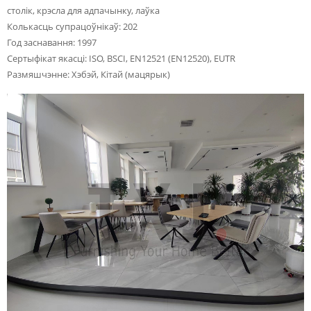
столік, крэсла для адпачынку, лаўка
Колькасць супрацоўнікаў: 202
Год заснавання: 1997
Сертыфікат якасці: ISO, BSCI, EN12521 (EN12520), EUTR
Размяшчэнне: Хэбэй, Кітай (мацярык)