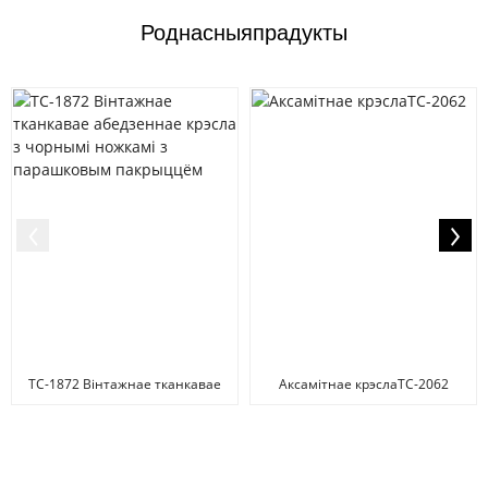
Роднасныя
прадукты
TC-1872 Вінтажнае тканкавае
Аксамітнае крэслаTC-2062
абедзеннае крэсла з чорным ...