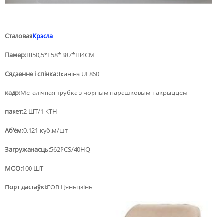
Сталовая
Крэсла
Памер:
Ш50,5*Г58*В87*Ш4СМ
Сядзенне і спінка:
Тканіна UF860
кадр:
Металічная трубка з чорным парашковым пакрыццём
пакет:
2 ШТ/1 КТН
Аб'ём:
0,121 куб.м/шт
Загружанасць:
562PCS/40HQ
MOQ:
100 ШТ
Порт дастаўкі:
FOB Цяньцзінь