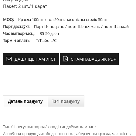
Пакет: 2 шт./1 карат
MOQ:
Крэсла 100шт, стол 50шт, часопісны столік 50шт
Порт дастаўкі:
Порт Цяньцзінь / порт Шэньчжэнь / порт Шанхай
Час вытворчасці:
35-50 дзён
Тэрмін аплаты:
T/T або L/C
ДАШЛІЦЕ НАМ ЛІСТ
СПАМПАВАЦЬ ЯК PDF
Дэталь прадукту
Тэгі прадукту
Тып бізнесу: вытворца/завод і гандлёвая кампанія
Асноўная прадукцыя: абедзенны стол, абедзенны крэсла, часопісны