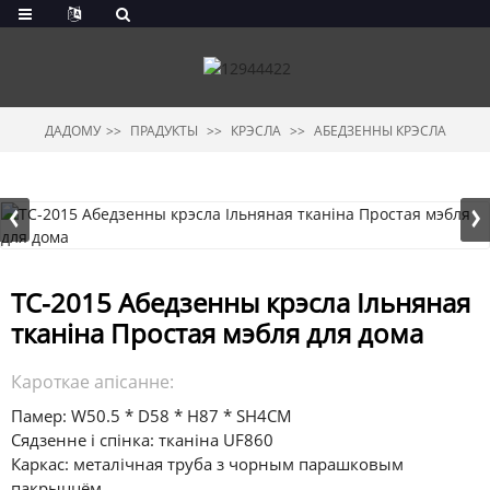
ДАДОМУ
ПРАДУКТЫ
КРЭСЛА
АБЕДЗЕННЫ КРЭСЛА
TC-2015 Абедзенны крэсла Ільняная
тканіна Простая мэбля для дома
Кароткае апісанне:
Памер: W50.5 * D58 * H87 * SH4CM
Сядзенне і спінка: тканіна UF860
Каркас: металічная труба з чорным парашковым
пакрыццём