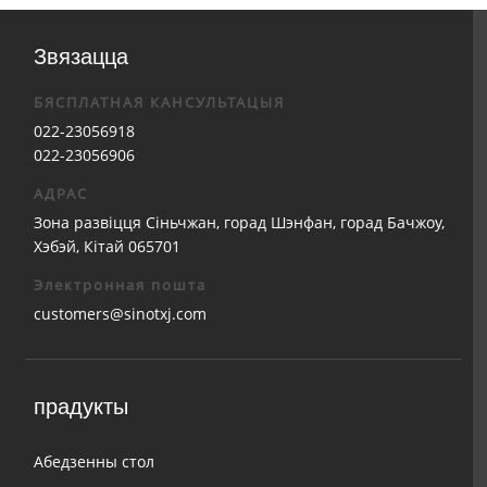
Звязацца
БЯСПЛАТНАЯ КАНСУЛЬТАЦЫЯ
022-23056918
022-23056906
АДРАС
Зона развіцця Сіньчжан, горад Шэнфан, горад Бачжоу,
Хэбэй, Кітай 065701
Электронная пошта
customers@sinotxj.com
прадукты
Абедзенны стол