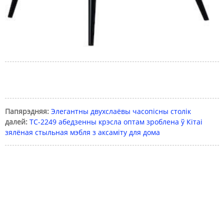
Папярэдняя:
Элегантны двухслаёвы часопісны столік
далей:
TC-2249 абедзенны крэсла оптам зроблена ў Кітаі
зялёная стыльная мэбля з аксаміту для дома