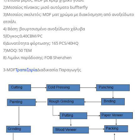
1) Επάνω μέρος: MDF με κρεμ χημικό γυαλί
2)Μεσαίος πίνακας: μισό αυτόματο buffterfly
3)Μεσαίος σκελετός: MDF ματ χρώμα με διακόσμηση από ανοξείδωτο
ατσάλι
4) Βάση: βουρτσισμένο ανοξείδωτο χάλυβα
5)Όγκος:0,40CBM/PC
6)Δυνατότητα φόρτωσης: 165 PCS/40HQ
7)MOQ: 50 ΤΕΜ
8) Λιμάνι παράδοσης: FOB Shenzhen
3-MDF
Τραπεζαρία
Διαδικασία Παραγωγής