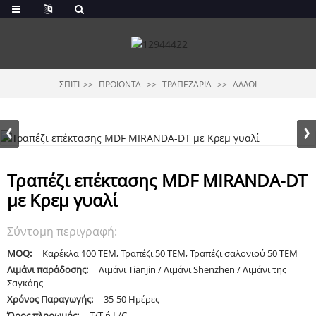
ΣΠΊΤΙ
ΠΡΟΪΌΝΤΑ
ΤΡΑΠΕΖΑΡΊΑ
ΆΛΛΟΙ
Τραπέζι επέκτασης MDF MIRANDA-DT
με Κρεμ γυαλί
Σύντομη περιγραφή:
MOQ:
Καρέκλα 100 ΤΕΜ, Τραπέζι 50 ΤΕΜ, Τραπέζι σαλονιού 50 ΤΕΜ
Λιμάνι παράδοσης:
Λιμάνι Tianjin / Λιμάνι Shenzhen / Λιμάνι της
Σαγκάης
Χρόνος Παραγωγής:
35-50 Ημέρες
Όρος πληρωμής:
T/T ή L/C