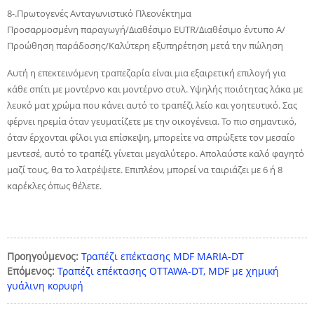
8-.Πρωτογενές Ανταγωνιστικό Πλεονέκτημα
Προσαρμοσμένη παραγωγή/Διαθέσιμο EUTR/Διαθέσιμο έντυπο Α/
Προώθηση παράδοσης/Καλύτερη εξυπηρέτηση μετά την πώληση
Αυτή η επεκτεινόμενη τραπεζαρία είναι μια εξαιρετική επιλογή για
κάθε σπίτι με μοντέρνο και μοντέρνο στυλ. Υψηλής ποιότητας λάκα με
λευκό ματ χρώμα που κάνει αυτό το τραπέζι λείο και γοητευτικό. Σας
φέρνει ηρεμία όταν γευματίζετε με την οικογένεια. Το πιο σημαντικό,
όταν έρχονται φίλοι για επίσκεψη, μπορείτε να σπρώξετε τον μεσαίο
μεντεσέ, αυτό το τραπέζι γίνεται μεγαλύτερο. Απολαύστε καλό φαγητό
μαζί τους, θα το λατρέψετε. Επιπλέον, μπορεί να ταιριάζει με 6 ή 8
καρέκλες όπως θέλετε.
Προηγούμενος:
Τραπέζι επέκτασης MDF MARIA-DT
Επόμενος:
Τραπέζι επέκτασης OTTAWA-DT, MDF με χημική
γυάλινη κορυφή