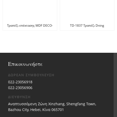
Τραπέζι επέκτασης MDF DECO-
TD-1837 Τραπέζι Dning
DT Γκρι
Extension Tempered Glass, G...
Επικοινωνήστε
ΔΩΡΕΑΝ ΣΥΜΒΟΥΛΕΥΣΗ
022-23056918
022-23056906
ΔΙΕΥΘΥΝΣΗ
Αναπτυσσόμενη Ζώνη Xinzhang, Shengfang Town,
Bazhou City, Hebei, Κίνα 065701