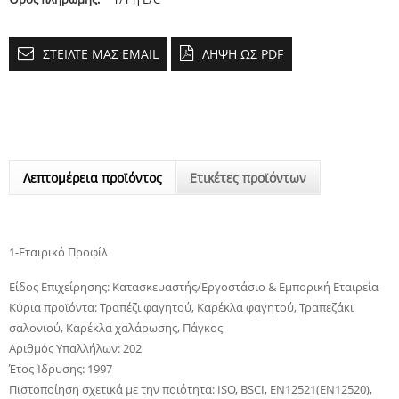
ΣΤΕΊΛΤΕ ΜΑΣ EMAIL
ΛΉΨΗ ΩΣ PDF
Λεπτομέρεια προϊόντος
Ετικέτες προϊόντων
1-Εταιρικό Προφίλ
Είδος Επιχείρησης: Κατασκευαστής/Εργοστάσιο & Εμπορική Εταιρεία
Κύρια προϊόντα: Τραπέζι φαγητού, Καρέκλα φαγητού, Τραπεζάκι
σαλονιού, Καρέκλα χαλάρωσης, Πάγκος
Αριθμός Υπαλλήλων: 202
Έτος Ίδρυσης: 1997
Πιστοποίηση σχετικά με την ποιότητα: ISO, BSCI, EN12521(EN12520),