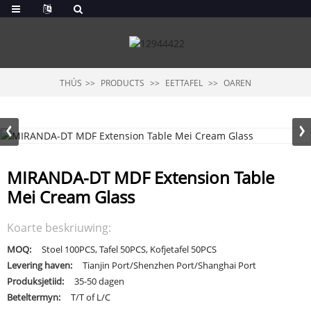
THÚS
PRODUCTS
EETTAFEL
OAREN
MIRANDA-DT MDF Extension Table
Mei Cream Glass
Koarte beskriuwing:
MOQ:
Stoel 100PCS, Tafel 50PCS, Kofjetafel 50PCS
Levering haven:
Tianjin Port/Shenzhen Port/Shanghai Port
Produksjetiid:
35-50 dagen
Beteltermyn:
T/T of L/C