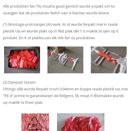
Alle produkten fan TXJ moatte goed genôch wurde ynpakt om te
soargjen dat de produkten feilich oan 'e klanten wurde levere.
(1) Montage-ynstruksjes (AI) eask: AI sil wurde ferpakt mei in reade
plestik tas en wurde plakt op in fêst plak dêr't is maklik te sjen op it
produkt. En it sil plakke oan elk stik fan ús produkten.
(2) Oanpast tassen:
Fittings sille wurde ferpakt troch 0.04mm en boppe reade plestik tas mei
"PE-4" printe te garandearjen de feiligens. Ek moat it fêstmakke wurde
op maklik te finen plak.