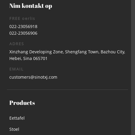
Nim kontakt op
FREE oerlis
022-23056918
022-23056906
ADRES
Xinzhang Developing Zone, Shengfang Town, Bazhou City,
Hebei, Sina 065701
EMAIL
customers@sinotxj.com
Products
Eettafel
Stoel