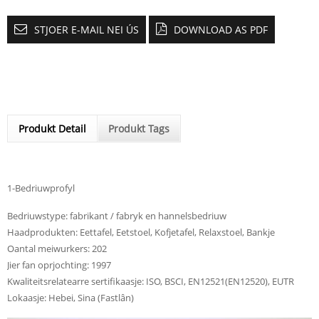
STJOER E-MAIL NEI ÚS
DOWNLOAD AS PDF
Produkt Detail
Produkt Tags
1-Bedriuwprofyl
Bedriuwstype: fabrikant / fabryk en hannelsbedriuw
Haadprodukten: Eettafel, Eetstoel, Kofjetafel, Relaxstoel, Bankje
Oantal meiwurkers: 202
Jier fan oprjochting: 1997
Kwaliteitsrelatearre sertifikaasje: ISO, BSCI, EN12521(EN12520), EUTR
Lokaasje: Hebei, Sina (Fastlân)