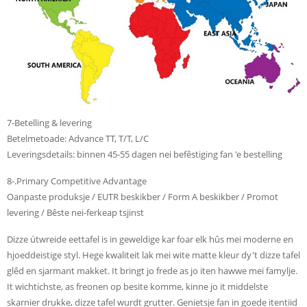
7-Betelling & levering
Betelmetoade: Advance TT, T/T, L/C
Leveringsdetails: binnen 45-55 dagen nei befêstiging fan 'e bestelling
8-.Primary Competitive Advantage
Oanpaste produksje / EUTR beskikber / Form A beskikber / Promot
levering / Bêste nei-ferkeap tsjinst
Dizze útwreide eettafel is in geweldige kar foar elk hûs mei moderne en
hjoeddeistige styl. Hege kwaliteit lak mei wite matte kleur dy't dizze tafel
glêd en sjarmant makket. It bringt jo frede as jo iten hawwe mei famylje.
It wichtichste, as freonen op besite komme, kinne jo it middelste
skarnier drukke, dizze tafel wurdt grutter. Genietsje fan in goede itentiid