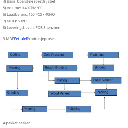
4) Basis: boarstele roestfrij stiel
5) Volume: 0.40CBM/PC
6) Laadberens: 165 PCS / 40HQ
7) MOQ: 50PCS
8) Leveringshaven: FOB Shenzhen
3-MDF
Eettafel
Produksjeproses
4-pakket easken: