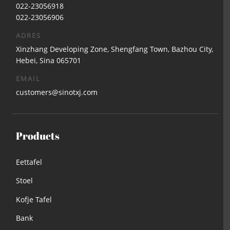
022-23056918
022-23056906
ADRES
Xinzhang Developing Zone, Shengfang Town, Bazhou City,
Hebei, Sina 065701
EMAIL
customers@sinotxj.com
Products
Eettafel
Stoel
Kofje Tafel
Bank