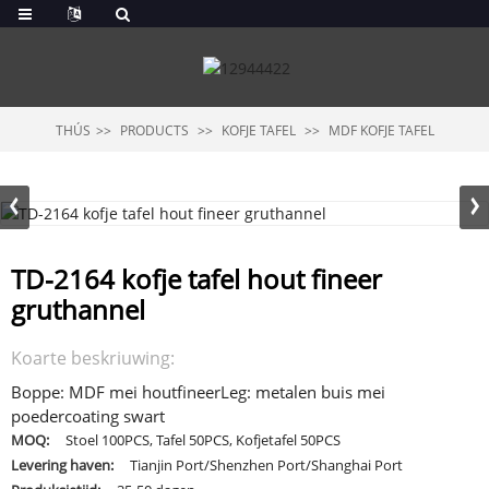
THÚS
PRODUCTS
KOFJE TAFEL
MDF KOFJE TAFEL
TD-2164 kofje tafel hout fineer
gruthannel
Koarte beskriuwing:
Boppe: MDF mei houtfineer
Leg: metalen buis mei
poedercoating swart
MOQ:
Stoel 100PCS, Tafel 50PCS, Kofjetafel 50PCS
Levering haven:
Tianjin Port/Shenzhen Port/Shanghai Port