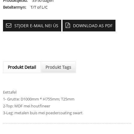
Produksjetiid:
35-50 dagen
Beteltermyn:
T/T of L/C
STJOER E-MAIL NEI ÚS
DOWNLOAD AS PDF
Produkt Detail
Produkt Tags
Eettafel
1- Grutte: D1000mm * H755mm; T25mm
2-Top: MDF mei houtfineer
3-Leg: metalen buis mei poedercoating swart