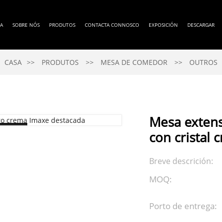
SA
SOBRE NÓS
PRODUTOS
CONTACTA CONNOSCO
EXPOSICIÓN
DESCARGAR
CASA
PRODUTOS
MESA DE COMEDOR
OUTROS
Mesa exten
con cristal 
Breve descrición:
MOQ:
Porto de entrega: