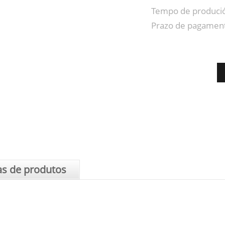
Tempo de produci
Prazo de pagamen
as de produtos