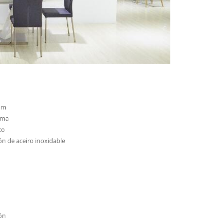
 mm
ema
co
n de aceiro inoxidable
ón