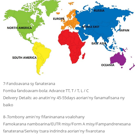
7-Fandoavana sy fanaterana
Fomba fandoavam-bola: Advance TT, T / T, L / C
Delivery Details: ao anatin'ny 45-55days aorian'ny fanamafisana ny
baiko
8-.Tombony amin'ny fifaninanana voalohany
Famokarana namboarina/EUTR misy/Form A misy/Fampandrenesana
fanaterana/Serivisy tsara indrindra aorian'ny fivarotana