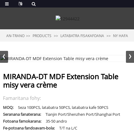
AN-TRANO
PRODUCTS
LATABATRA FISAKAFOANA
NY HAFA
MIRANDA-DT MDF Extension Table
misy vera crème
Famaritana fohy:
MOQ:
Seza 100PCS, latabatra 50PCS, latabatra kafe 50PCS
Seranana fanaterana:
Tianjin Port/Shenzhen Port/Shanghai Port
Fotoana famokarana:
35-50 andro
Fe-potoana fandoavam-bola:
T/T na L/C