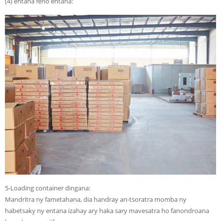
(4) entana feno entana:
5-Loading container dingana:
Mandritra ny fametahana, dia handray an-tsoratra momba ny
habetsaky ny entana izahay ary haka sary mavesatra ho fanondroana