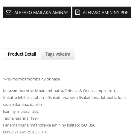
ALEFASO MAILAKA AMINAY
ALEFASO AMIN'NY PDF
Product Detail
Tags vokatra
1-Ny mombamomba ny orinasa
Karazam-barotra: Mpanamboatra/Orinasa & Orinasa mpivarotra
Vokatra lehibe: latabatra fisakafoana, seza fisakafoana, latabatra kafe,
seza milamina, dabilio
Isan'ny mpiasa : 202
Taona naorina: 1997
Fanamarinana mifandraika amin'ny kalitao: ISO, BSCI,
EN12521(EN12520), EUTR