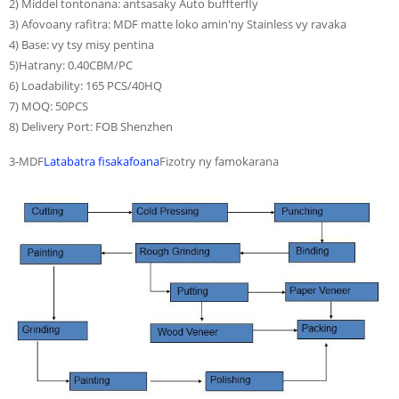
2) Middel tontonana: antsasaky Auto buffterfly
3) Afovoany rafitra: MDF matte loko amin'ny Stainless vy ravaka
4) Base: vy tsy misy pentina
5)Hatrany: 0.40CBM/PC
6) Loadability: 165 PCS/40HQ
7) MOQ: 50PCS
8) Delivery Port: FOB Shenzhen
3-MDF
Latabatra fisakafoana
Fizotry ny famokarana