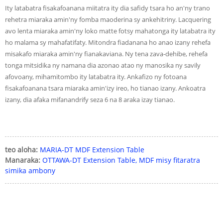
Ity latabatra fisakafoanana miitatra ity dia safidy tsara ho an'ny trano
rehetra miaraka amin'ny fomba maoderina sy ankehitriny. Lacquering
avo lenta miaraka amin'ny loko matte fotsy mahatonga ity latabatra ity
ho malama sy mahafatifaty. Mitondra fiadanana ho anao izany rehefa
misakafo miaraka amin'ny fianakaviana. Ny tena zava-dehibe, rehefa
tonga mitsidika ny namana dia azonao atao ny manosika ny savily
afovoany, mihamitombo ity latabatra ity. Ankafizo ny fotoana
fisakafoanana tsara miaraka amin'izy ireo, ho tianao izany. Ankoatra
izany, dia afaka mifanandrify seza 6 na 8 araka izay tianao.
teo aloha:
MARIA-DT MDF Extension Table
Manaraka:
OTTAWA-DT Extension Table, MDF misy fitaratra
simika ambony