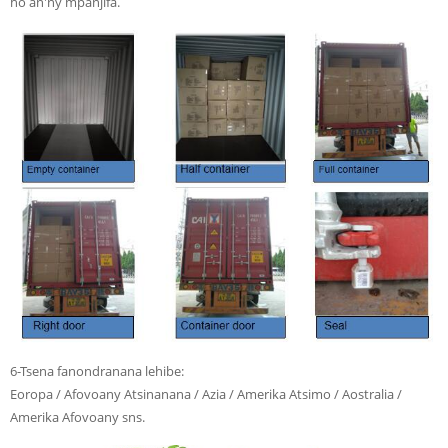
ho an'ny mpanjifa.
6-Tsena fanondranana lehibe:
Eoropa / Afovoany Atsinanana / Azia / Amerika Atsimo / Aostralia /
Amerika Afovoany sns.