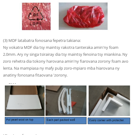
(3) MDF latabatra fonosana fepetra takiana:
Ny vokatra MDF dia tsy maintsy rakotra tanteraka amin'ny foam
2.0mm. Ary ny singa tsirairay dia tsy maintsy fenoina tsy miankina. Ny
zoro rehetra dia tokony harovana amin'ny fiarovana zorony foam avo
lenta. Na mampiasa ny mafy pulp zoro-mpiaro mba hiarovana ny
anatiny fonosana fitaovana 'zorony.