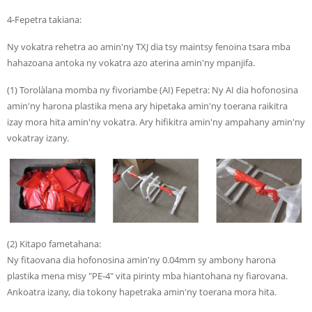
4-Fepetra takiana:
Ny vokatra rehetra ao amin'ny TXJ dia tsy maintsy fenoina tsara mba
hahazoana antoka ny vokatra azo aterina amin'ny mpanjifa.
(1) Torolàlana momba ny fivoriambe (AI) Fepetra: Ny AI dia hofonosina
amin'ny harona plastika mena ary hipetaka amin'ny toerana raikitra
izay mora hita amin'ny vokatra. Ary hifikitra amin'ny ampahany amin'ny
vokatray izany.
(2) Kitapo fametahana:
Ny fitaovana dia hofonosina amin'ny 0.04mm sy ambony harona
plastika mena misy "PE-4" vita pirinty mba hiantohana ny fiarovana.
Ankoatra izany, dia tokony hapetraka amin'ny toerana mora hita.