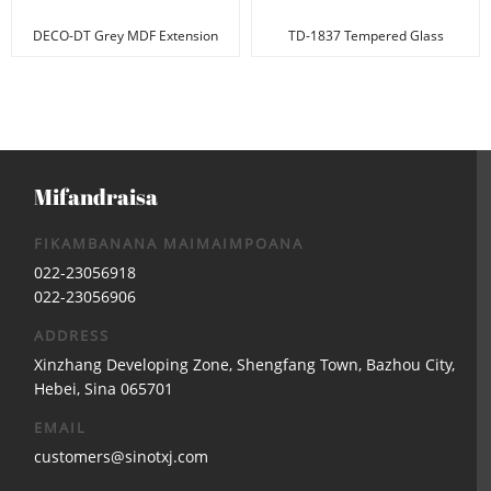
DECO-DT Grey MDF Extension
TD-1837 Tempered Glass
Table
Extension Dning latabatra, G ...
Mifandraisa
FIKAMBANANA MAIMAIMPOANA
022-23056918
022-23056906
ADDRESS
Xinzhang Developing Zone, Shengfang Town, Bazhou City,
Hebei, Sina 065701
EMAIL
customers@sinotxj.com