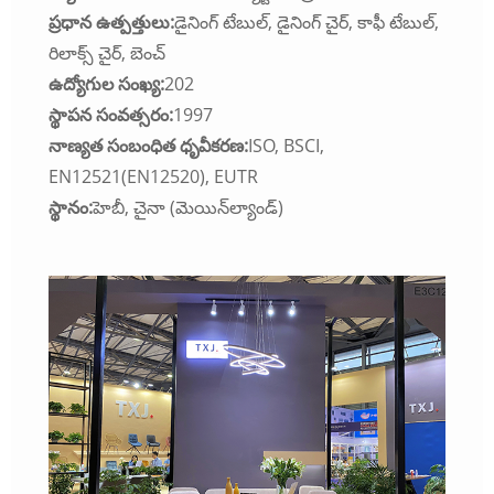
ప్రధాన ఉత్పత్తులు:
డైనింగ్ టేబుల్, డైనింగ్ చైర్, కాఫీ టేబుల్,
రిలాక్స్ చైర్, బెంచ్
ఉద్యోగుల సంఖ్య:
202
స్థాపన సంవత్సరం:
1997
నాణ్యత సంబంధిత ధృవీకరణ:
ISO, BSCI,
EN12521(EN12520), EUTR
స్థానం:
హెబీ, చైనా (మెయిన్‌ల్యాండ్)