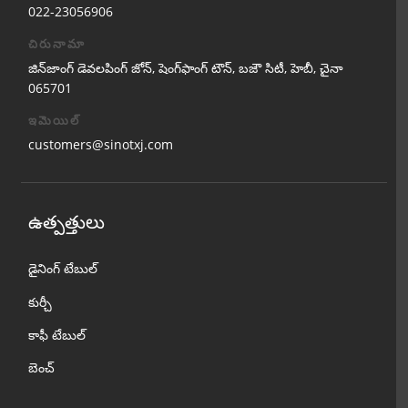
022-23056906
చిరునామా
జిన్‌జాంగ్ డెవలపింగ్ జోన్, షెంగ్‌ఫాంగ్ టౌన్, బజౌ సిటీ, హెబీ, చైనా
065701
ఇమెయిల్
customers@sinotxj.com
ఉత్పత్తులు
డైనింగ్ టేబుల్
కుర్చీ
కాఫీ టేబుల్
బెంచ్