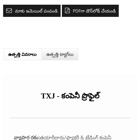
మాకు ఇమెయిల్ పంపండి
PDFగా డౌన్‌లోడ్ చేయండి
ఉత్పత్తి వివరాలు
ఉత్పత్తి ట్యాగ్‌లు
TXJ - కంపెనీ ప్రొఫైల్
వ్యాపార రకం:
తయారీదారు/ఫ్యాక్టరీ & ట్రేడింగ్ కంపెనీ