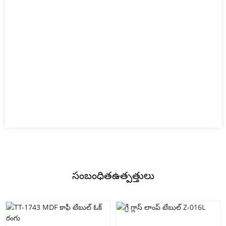
సంబంధిత
ఉత్పత్తులు