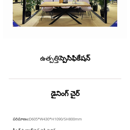
ఉత్పత్తి
స్పెసిఫికేషన్
డైనింగ్ చైర్
పరిమాణం:
D605*W430*H1090/SH800mm