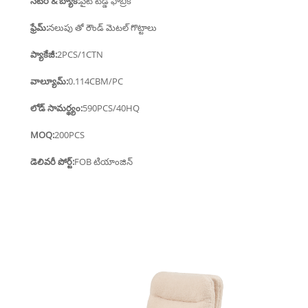
సీటర్ & బ్యాక్:
వైట్ టెడ్డీ ఫాబ్రిక్
ఫ్రేమ్:
నలుపు తో రౌండ్ మెటల్ గొట్టాలు
ప్యాకేజీ:
2PCS/1CTN
వాల్యూమ్:
0.114CBM/PC
లోడ్ సామర్థ్యం:
590PCS/40HQ
MOQ:
200PCS
డెలివరీ పోర్ట్:
FOB టియాంజిన్