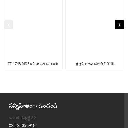
TT-1743 MDF కాఫీ టేబుల్ ఓక్ రంగు
గ్రే గ్లాస్ లాంప్ టేబుల్ Z-016L
సన్నిహితంగా ఉండండి
ఉచిత కన్సల్టేషన్
022-23056918