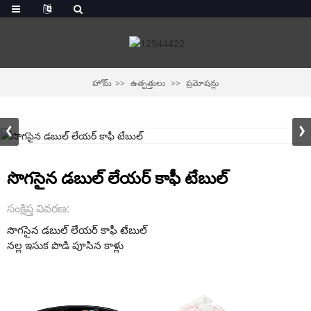
హోమ్
ఉత్పత్తులు
ప్రమోషన్లు
సొగసైన డబుల్ లేయర్ కాఫీ టేబుల్
సంక్షిప్త వివరణ:
సొగసైన డబుల్ లేయర్ కాఫీ టేబుల్
నల్ల ఇసుక పొడి పూసిన కాళ్లు