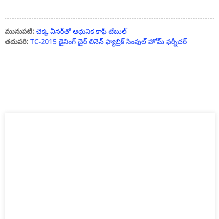
మునుపటి:
చెక్క వీనర్‌తో ఆధునిక కాఫీ టేబుల్
తదుపరి:
TC-2015 డైనింగ్ చైర్ లినెన్ ఫ్యాబ్రిక్ సింపుల్ హోమ్ ఫర్నీచర్