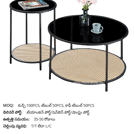
MOQ:
కుర్చీ 100PCS, టేబుల్ 50PCS, కాఫీ టేబుల్ 50PCS
డెలివరీ పోర్ట్:
టియాంజిన్ పోర్ట్/షెన్‌జెన్ పోర్ట్/షాంఘై పోర్ట్
ఉత్పత్తి సమయం:
35-50 రోజులు
చెల్లింపు వ్యవధి:
T/T లేదా L/C