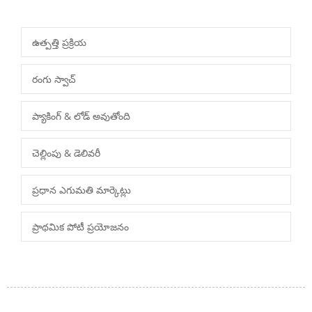
ఉత్పత్తి ప్రక్రియ
రంగు స్వాచ్
ప్యాకింగ్ & లోడ్ అవుతోంది
చెల్లింపు & డెలివరీ
ప్రధాన ఎగుమతి మార్కెట్లు
ప్రాథమిక పోటీ ప్రయోజనం