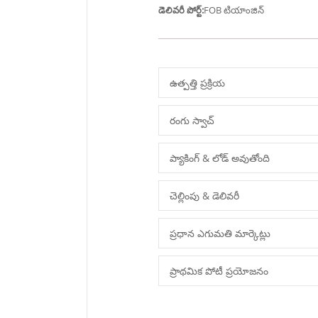
డెలివరీ పోర్ట్:
FOB టియాంజిన్
ఉత్పత్తి ప్రక్రియ
రంగు స్వాచ్
ప్యాకింగ్ & లోడ్ అవుతోంది
చెల్లింపు & డెలివరీ
ప్రధాన ఎగుమతి మార్కెట్లు
ప్రాథమిక పోటీ ప్రయోజనం