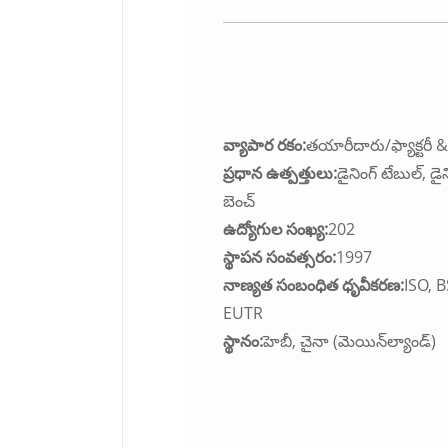
వ్యాపార రకం:
తయారీదారు/ఫ్యాక్టరీ & ట
ప్రధాన ఉత్పత్తులు:
డైనింగ్ టేబుల్, డైని
బెంచ్
ఉద్యోగుల సంఖ్య:
202
స్థాపన సంవత్సరం:
1997
నాణ్యత సంబంధిత ధృవీకరణ:
ISO, 
EUTR
స్థానం:
హెబీ, చైనా (మెయిన్‌ల్యాండ్)