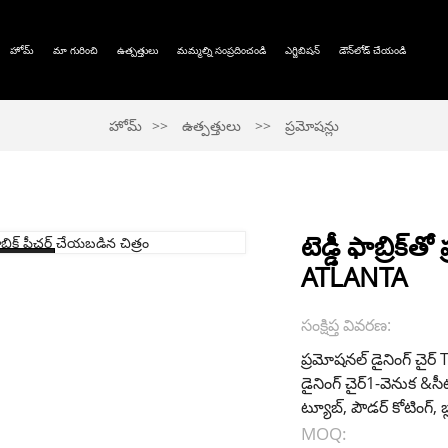
హోమ్
మా గురించి
ఉత్పత్తులు
మమ్మల్ని సంప్రదించండి
ఎగ్జిబిషన్
డౌన్‌లోడ్ చేయండి
హోమ్
ఉత్పత్తులు
ప్రమోషన్లు
టెడ్డీ ఫాబ్రిక్‌
ATLANTA
సంక్షిప్త వివరణ:
ప్రమోషనల్ డైనింగ్ చైర్
డైనింగ్ చైర్
1-వెనుక &సీటు
ట్యూబ్, పౌడర్ కోటింగ్, బ
MOQ: