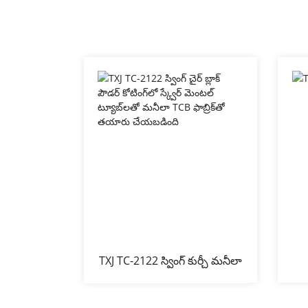
TXJ TC-2122 స్వింగ్ కుర్చీ మనీలా
TCB ఫ్యాబ్‌తో తయారు
చేయబడింది...