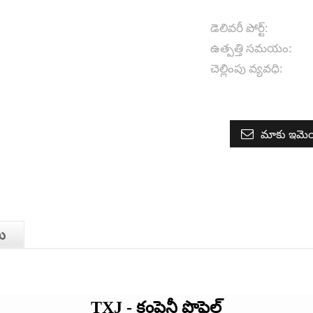
డెలివరీ పోర్ట్:
ఉత్పత్తి సమయం:
చెల్లింపు వ్యవధి:
మాకు ఇమెయ
లు
TXJ - కంపెనీ ప్రొఫైల్