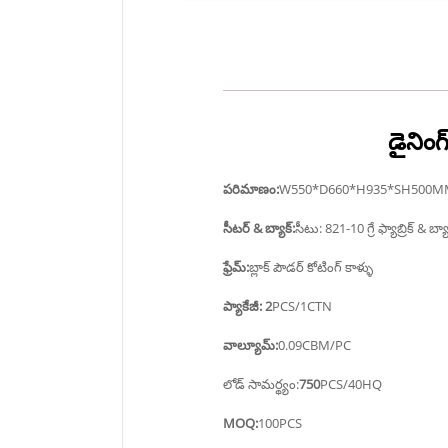
డైనింగ్
పరిమాణం:
W550*D660*H935*SH500M
సీటర్ & బ్యాక్:
సీటు: 821-10 గ్రే ఫ్యాబ్రిక్ & బ్
ఫ్రేమ్:
బ్లాక్ పౌడర్ కోటింగ్ కాళ్ళు
ప్యాకేజీ: 2
PCS/1CTN
వాల్యూమ్:
0.09CBM/PC
లోడ్ సామర్థ్యం:
750
PCS/40HQ
MOQ:
100PCS