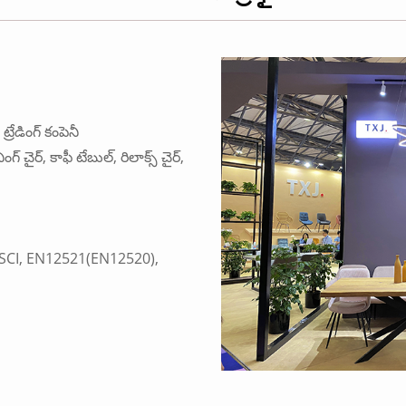
్రేడింగ్ కంపెనీ
ంగ్ చైర్, కాఫీ టేబుల్, రిలాక్స్ చైర్,
BSCI, EN12521(EN12520),