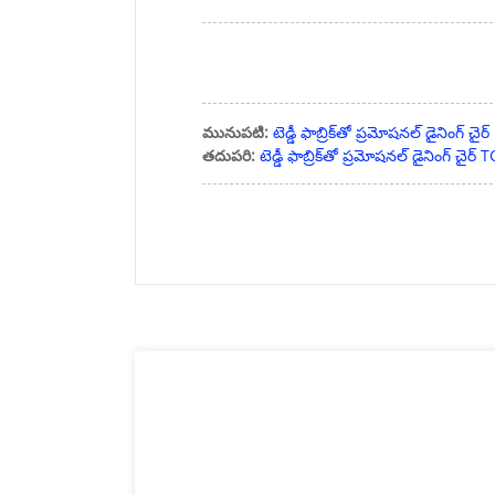
మునుపటి:
టెడ్డీ ఫాబ్రిక్‌తో ప్రమోషనల్ డైనింగ్ చ
తదుపరి:
టెడ్డీ ఫాబ్రిక్‌తో ప్రమోషనల్ డైనింగ్ చైర్