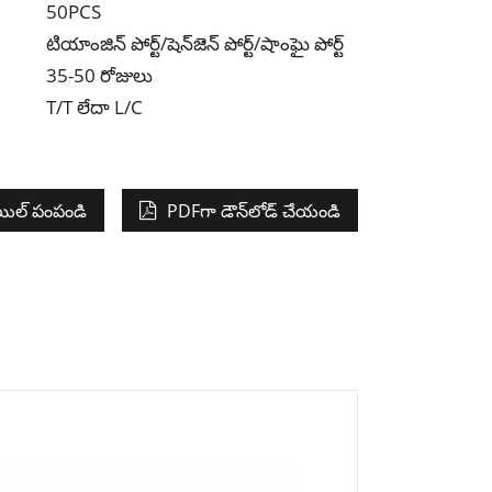
50PCS
టియాంజిన్ పోర్ట్/షెన్‌జెన్ పోర్ట్/షాంఘై పోర్ట్
35-50 రోజులు
T/T లేదా L/C
ిల్ పంపండి
PDFగా డౌన్‌లోడ్ చేయండి