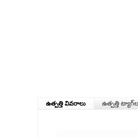
ఉత్పత్తి వివరాలు
ఉత్పత్తి ట్యాగ్‌