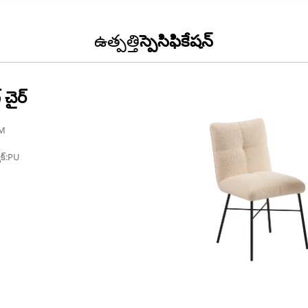
ఉత్పత్తి
స్పెసిఫికేషన్
 చైర్
M
యాక్:PU