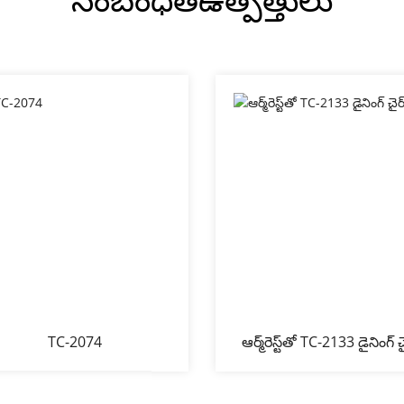
TC-2074
ఆర్మ్‌రెస్ట్‌తో TC-2133 డైనింగ్ చ