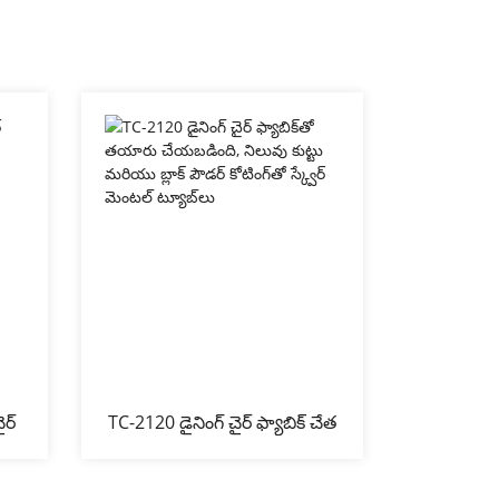
ైర్
TC-2120 డైనింగ్ చైర్ ఫ్యాబిక్ చేత
టెడ్డీ ఎఫ్‌
తయారు చేయబడింది, నిలువుగా...
T