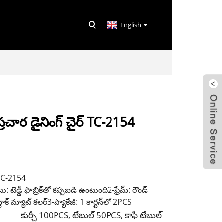
English
తో ప్రచార డైనింగ్ చైర్ TC-2154
 TC-2154
: టెడ్డీ ఫాబ్రిక్‌తో కప్పబడి ఉంటుంది
2-ఫ్రేమ్: రౌండ్
్లాక్ మ్యాట్ కలర్
3-ప్యాకేజీ: 1 కార్టన్‌లో 2PCS
కుర్చీ 100PCS, టేబుల్ 50PCS, కాఫీ టేబుల్