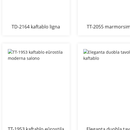
TD-2164 kaftablo ligna
TT-2055 marmorsim
lakto pogranda
papera kaftablo kvad
TT-1953 kaftablo eŭrostila
Eleganta duobla tav