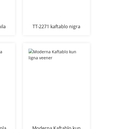
ila
TT-2271 kaftablo nigra
rata
vitro kun metalaj kruroj
simpla stilo
ola
Moderna Kaftablo kun