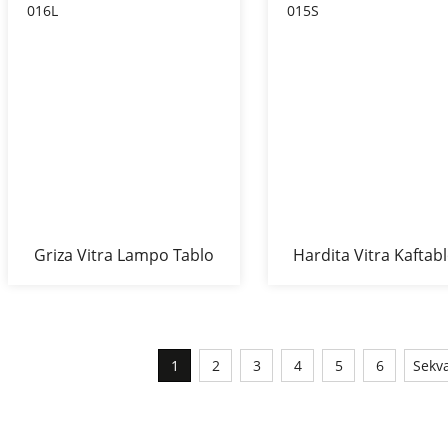
Griza Vitra Lampo Tablo
Hardita Vitra Kaftabl
Z-016L
015S
1
2
3
4
5
6
Sekv