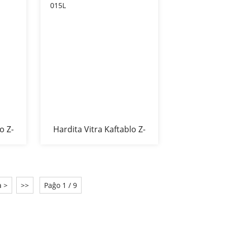
o Z-
Hardita Vitra Kaftablo Z-
015L
a >
>>
Paĝo 1 / 9