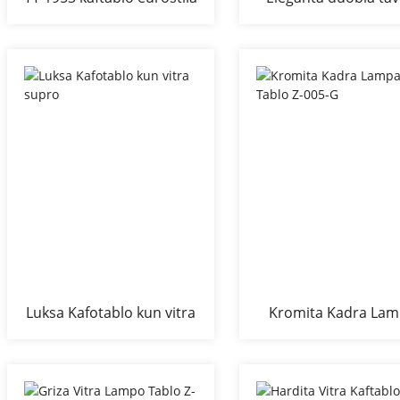
moderna salono
kaftablo
Luksa Kafotablo kun vitra
Kromita Kadra La
supro
Tablo Z-005-G