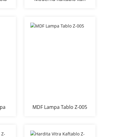
ligna veener
mpa
MDF Lampa Tablo Z-005