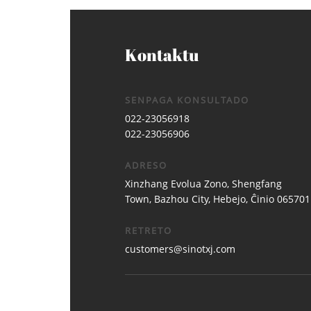
Kontaktu
SENPAGA KONSULTADO
022-23056918
022-23056906
ADRESO
Xinzhang Evolua Zono, Shengfang
Town, Bazhou City, Hebejo, Ĉinio 065701
RETRETO
customers@sinotxj.com