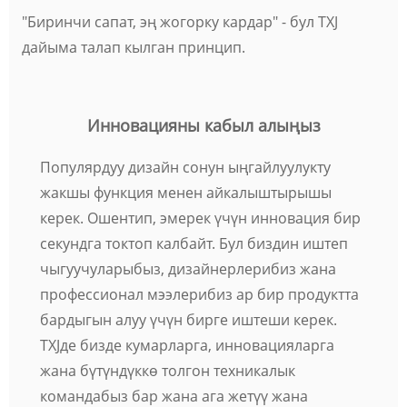
"Биринчи сапат, эң жогорку кардар" - бул TXJ
дайыма талап кылган принцип.
Инновацияны кабыл алыңыз
Популярдуу дизайн сонун ыңгайлуулукту
жакшы функция менен айкалыштырышы
керек. Ошентип, эмерек үчүн инновация бир
секундга токтоп калбайт. Бул биздин иштеп
чыгуучуларыбыз, дизайнерлерибиз жана
профессионал мээлерибиз ар бир продуктта
бардыгын алуу үчүн бирге иштеши керек.
TXJде бизде кумарларга, инновацияларга
жана бүтүндүккө толгон техникалык
командабыз бар жана ага жетүү жана