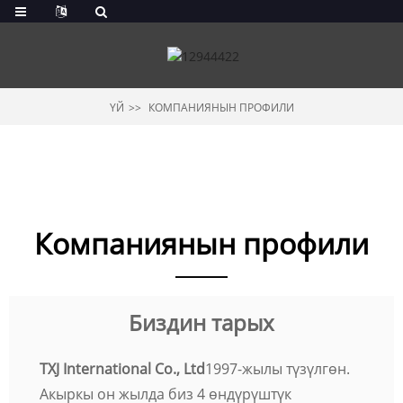
ҮЙ
КОМПАНИЯНЫН ПРОФИЛИ
Компаниянын профили
Биздин тарых
TXJ International Co., Ltd
1997-жылы түзүлгөн.
Акыркы он жылда биз 4 өндүрүштүк