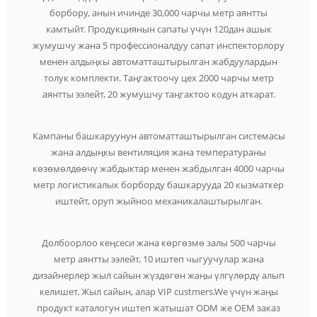
борбору, анын ичинде 30,000 чарчы метр аянтты
камтыйт. Продукциянын сапаты үчүн 120дан ашык
жумушчу жана 5 профессионалдуу сапат инспекторлору
менен алдыңкы автоматташтырылган жабдуулардын
толук комплекти. Таңгактоочу цех 2000 чарчы метр
аянтты ээлейт, 20 жумушчу таңгактоо кодун аткарат.
Кампаны башкаруунун автоматташтырылган системасы
жана алдыңкы вентиляция жана температураны
көзөмөлдөөчү жабдыктар менен жабдылган 4000 чарчы
метр логистикалык борборду башкарууда 20 кызматкер
иштейт, оруп жыйноо механикалаштырылган.
Долбоорлоо кеңсеси жана көргөзмө залы 500 чарчы
метр аянтты ээлейт, 10 иштеп чыгуучулар жана
дизайнерлер жыл сайын жүздөгөн жаңы үлгүлөрдү алып
келишет. Жыл сайын, алар VIP custmers.We үчүн жаңы
продукт каталогун иштеп жатышат ODM же OEM заказ