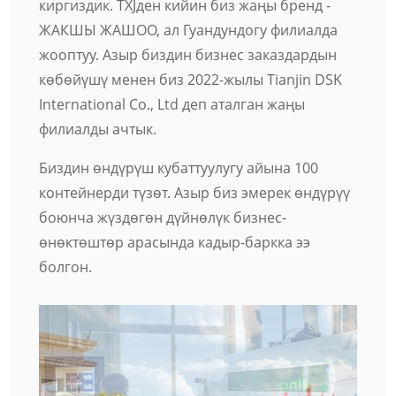
киргиздик. TXJден кийин биз жаңы бренд -
ЖАКШЫ ЖАШОО, ал Гуандундогу филиалда
жооптуу. Азыр биздин бизнес заказдардын
көбөйүшү менен биз 2022-жылы Tianjin DSK
International Co., Ltd деп аталган жаңы
филиалды ачтык.
Биздин өндүрүш кубаттуулугу айына 100
контейнерди түзөт. Азыр биз эмерек өндүрүү
боюнча жүздөгөн дүйнөлүк бизнес-
өнөктөштөр арасында кадыр-баркка ээ
болгон.