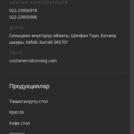
АКЫСЫЗ КОНСУЛЬТАЦИЯ
022-23056918
022-23056906
ДАРЕК
Синьцжан өнүктүрүү аймагы, Шэнфан Таун, Бачжоу
шаары, Хэбэй, Кытай 065701
EMAIL
customers@sinotxj.com
Продукциялар
Тамактануучу стол
Кресло
Кофе стол
отургуч