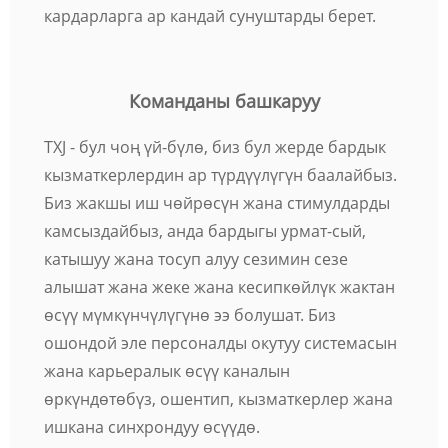
кардарларга ар кандай сунуштарды берет.
Команданы башкаруу
TXJ - бул чоң үй-бүлө, биз бул жерде бардык
кызматкерлердин ар түрдүүлүгүн баалайбыз.
Биз жакшы иш чөйрөсүн жана стимулдарды
камсыздайбыз, анда бардыгы урмат-сый,
катышуу жана тосуп алуу сезимин сезе
алышат жана жеке жана кесипкөйлүк жактан
өсүү мүмкүнчүлүгүнө ээ болушат. Биз
ошондой эле персоналды окутуу системасын
жана карьералык өсүү каналын
өркүндөтөбүз, ошентип, кызматкерлер жана
ишкана синхрондуу өсүүдө.