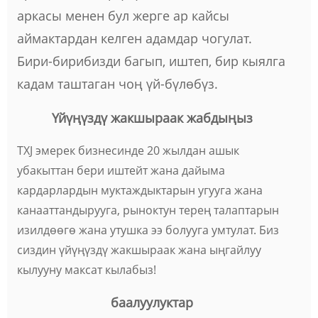
аркасы менен бул жерге ар кайсы
аймактардан келген адамдар чогулат.
Бири-бирибизди багып, иштеп, бир кыялга
кадам таштаган чоң үй-бүлөбүз.
Үйүңүздү жакшыраак жабдыңыз
TXJ эмерек бизнесинде 20 жылдан ашык
убакыттан бери иштейт жана дайыма
кардарлардын муктаждыктарын угууга жана
канааттандырууга, рыноктун терең талаптарын
изилдөөгө жана утушка ээ болууга умтулат. Биз
сиздин үйүңүздү жакшыраак жана ыңгайлуу
кылууну максат кылабыз!
баалуулуктар