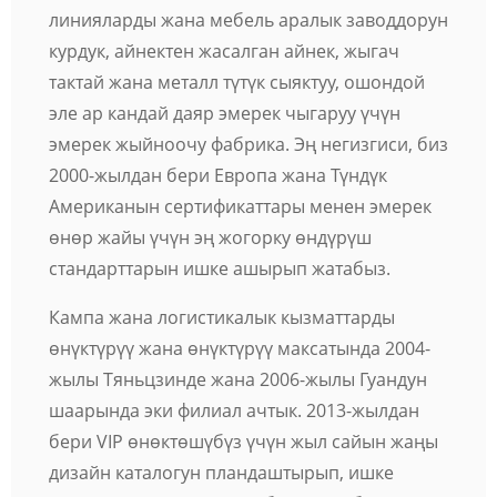
линияларды жана мебель аралык заводдорун
курдук, айнектен жасалган айнек, жыгач
тактай жана металл түтүк сыяктуу, ошондой
эле ар кандай даяр эмерек чыгаруу үчүн
эмерек жыйноочу фабрика. Эң негизгиси, биз
2000-жылдан бери Европа жана Түндүк
Американын сертификаттары менен эмерек
өнөр жайы үчүн эң жогорку өндүрүш
стандарттарын ишке ашырып жатабыз.
Кампа жана логистикалык кызматтарды
өнүктүрүү жана өнүктүрүү максатында 2004-
жылы Тяньцзинде жана 2006-жылы Гуандун
шаарында эки филиал ачтык. 2013-жылдан
бери VIP өнөктөшүбүз үчүн жыл сайын жаңы
дизайн каталогун пландаштырып, ишке