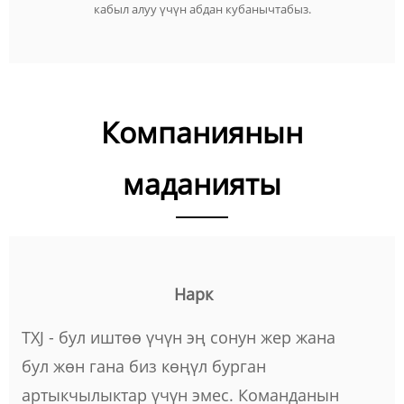
кабыл алуу үчүн абдан кубанычтабыз.
Компаниянын
маданияты
Нарк
TXJ - бул иштөө үчүн эң сонун жер жана
бул жөн гана биз көңүл бурган
артыкчылыктар үчүн эмес. Команданын