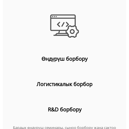
Өндүрүш борбору
Логистикалык борбор
R&D борбору
Бардык өндүрүш семинары, сыноо борбору жана сактоо