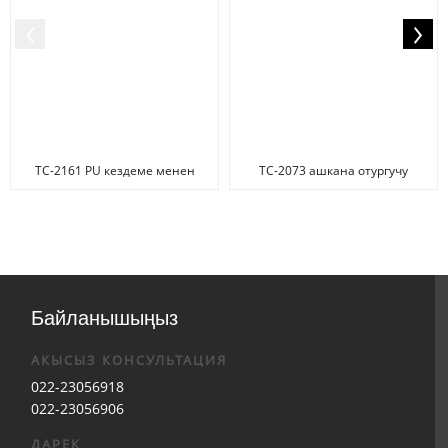
TC-2161 PU кездеме менен
TC-2073 ашкана отургучу
ашкана отургучу
Байланышыңыз
АКЫСЫЗ КОНСУЛЬТАЦИЯ
022-23056918
022-23056906
ДАРЕК