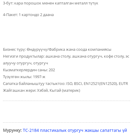
3-бут: кара порошок менен капталган металл түтүк
4-Пакет: 1 картондо 2 даана
Бизнес түрү: Өндүрүүчү/Фабрика жана соода компаниясы
Негизги продуктылар: ашкана столу, ашкана отургуч, кофе столу, эс
алуучу отургуч, отургуч
Кызматкерлердин саны: 202
Түзүлгөн жылы: 1997-ж
Сапатка байланыштуу тастыктоо: ISO, BSCI, EN12521(EN12520), EUTR
Жайгашкан жери: Хэбэй, Кытай (материк)
Мурунку:
TC-2184 пластикалык отургуч жакшы сапаттагы үй