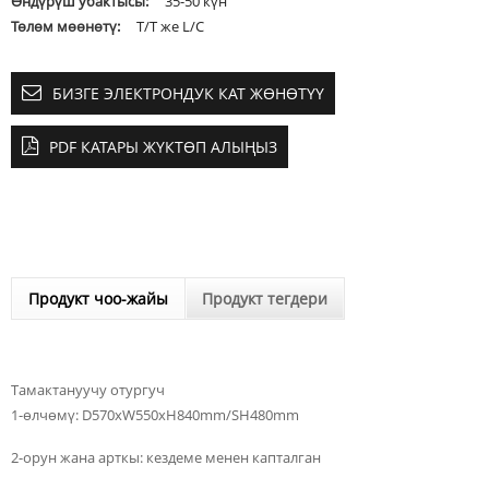
Өндүрүш убактысы:
35-50 күн
Төлөм мөөнөтү:
T/T же L/C
БИЗГЕ ЭЛЕКТРОНДУК КАТ ЖӨНӨТҮҮ
PDF КАТАРЫ ЖҮКТӨП АЛЫҢЫЗ
Продукт чоо-жайы
Продукт тегдери
Тамактануучу отургуч
1-өлчөмү: D570xW550xH840mm/SH480mm
2-орун жана арткы: кездеме менен капталган