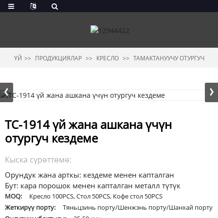
ҮЙ
ПРОДУКЦИЯЛАР
КРЕСЛО
ТАМАКТАНУУЧУ ОТУРГУЧ
TC-1914 үй жана ашкана үчүн
отургуч кездеме
Кыска сүрөттөмө:
Орундук жана арткы: кездеме менен капталган
Бут: кара порошок менен капталган металл түтүк
MOQ:
Кресло 100PCS, Стол 50PCS, Кофе стол 50PCS
Жеткирүү порту:
Тяньцзинь порту/Шенжэнь порту/Шанхай порту