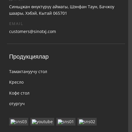
Синьцжан өнүктүрүү аймагы, Шэнфан Таун, Бачжоу
шаары, Хэбэй, Кытай 065701
EMAIL
customers@sinotxj.com
Продукциялар
Тамактануучу стол
Кресло
Кофе стол
отургуч