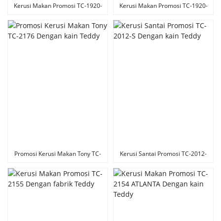
Kerusi Makan Promosi TC-1920-
Kerusi Makan Promosi TC-1920-
GS Dengan fabrik Teddy
S Dengan fabrik Teddy
Promosi Kerusi Makan Tony TC-
Kerusi Santai Promosi TC-2012-
2176 Dengan kain Teddy
S Dengan kain Teddy