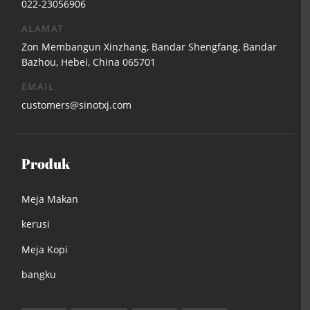
022-23056906
ALAMAT
Zon Membangun Xinzhang, Bandar Shengfang, Bandar
Bazhou, Hebei, China 065701
EMAIL
customers@sinotxj.com
Produk
Meja Makan
kerusi
Meja Kopi
bangku