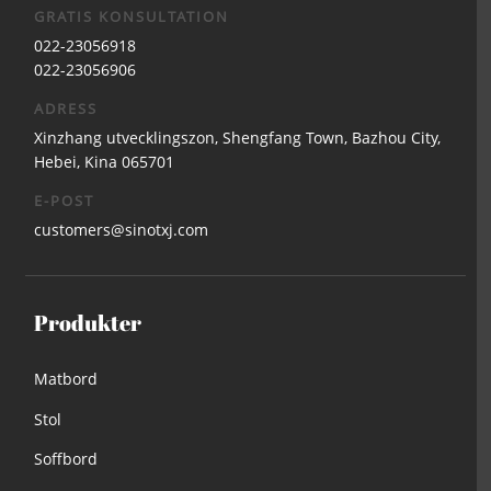
GRATIS KONSULTATION
022-23056918
022-23056906
ADRESS
Xinzhang utvecklingszon, Shengfang Town, Bazhou City,
Hebei, Kina 065701
E-POST
customers@sinotxj.com
Produkter
Matbord
Stol
Soffbord