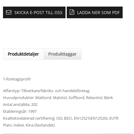
SKICKA E-POST TILL OSS
LADDA NER SOM PDF
Produktdetaljer
Produkttaggar
1-företagsprofil
Affärstyp: Tillverkare/fabriks- och handelsföretag
Huvudprodukter: Matbord, Matstol, Soffbord, Relaxstol, Bänk
Antal anställda: 202
Etableringsår: 1997
Kvalitetsrelaterad certifiering: ISO, BSCI, EN12521(EN12520), EUTR
Plats: Hebei, Kina (fastlandet)