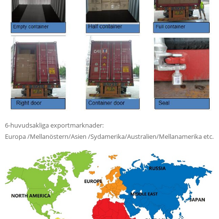
6-huvudsakliga exportmarknader:
Europa /Mellanöstern/Asien /Sydamerika/Australien/Mellanamerika etc.