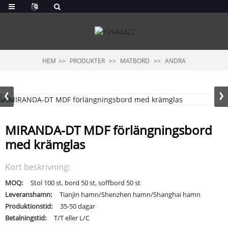
HEM
PRODUKTER
MATBORD
ANDRA
MIRANDA-DT MDF förlängningsbord
med krämglas
Kort beskrivning:
MOQ:
Stol 100 st, bord 50 st, soffbord 50 st
Leveranshamn:
Tianjin hamn/Shenzhen hamn/Shanghai hamn
Produktionstid:
35-50 dagar
Betalningstid:
T/T eller L/C