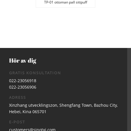
TP-01 ottoman pall sittpuff
vardagsrum
Hör av dig
GRATIS KONSULTATION
022-23056918
022-23056906
ADRESS
Xinzhang utvecklingszon, Shengfang Town, Bazhou City,
Hebei, Kina 065701
E-POST
customers@sinotxj.com