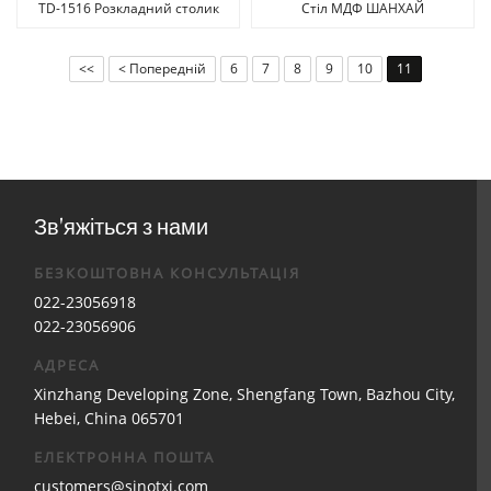
TD-1516 Розкладний столик
Стіл МДФ ШАНХАЙ
МДФ Білий Колір
<<
< Попередній
6
7
8
9
10
11
Зв'яжіться з нами
БЕЗКОШТОВНА КОНСУЛЬТАЦІЯ
022-23056918
022-23056906
АДРЕСА
Xinzhang Developing Zone, Shengfang Town, Bazhou City,
Hebei, China 065701
ЕЛЕКТРОННА ПОШТА
customers@sinotxj.com