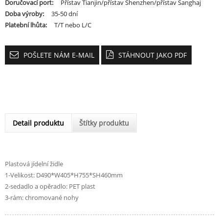
Doručovací port:
Přístav Tianjin/přístav Shenzhen/přístav Šanghaj
Doba výroby:
35-50 dní
Platební lhůta:
T/T nebo L/C
POŠLETE NÁM E-MAIL
STÁHNOUT JAKO PDF
Detail produktu
Štítky produktu
Plastová jídelní židle
1-Velikost: D490*W405*H755*SH460mm
2-sedadlo a opěradlo: PET plast
3-rám: chromované nohy