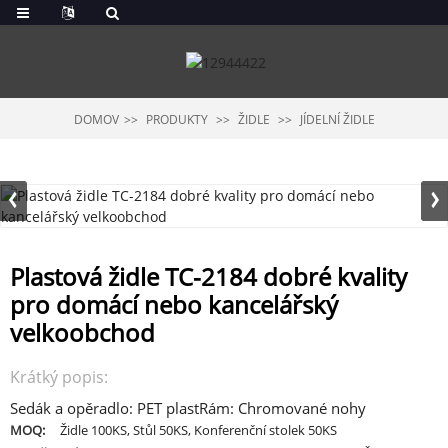
DOMOV
PRODUKTY
ŽIDLE
JÍDELNÍ ŽIDLE
Plastová židle TC-2184 dobré kvality
pro domácí nebo kancelářský
velkoobchod
Krátký popis:
Sedák a opěradlo: PET plast
Rám: Chromované nohy
MOQ:
Židle 100KS, Stůl 50KS, Konferenční stolek 50KS