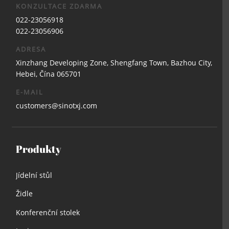
KONZULTACE ZDARMA
022-23056918
022-23056906
ADRESA
Xinzhang Developing Zone, Shengfang Town, Bazhou City,
Hebei, Čína 065701
E-MAIL
customers@sinotxj.com
Produkty
Jídelní stůl
Židle
Konferenční stolek