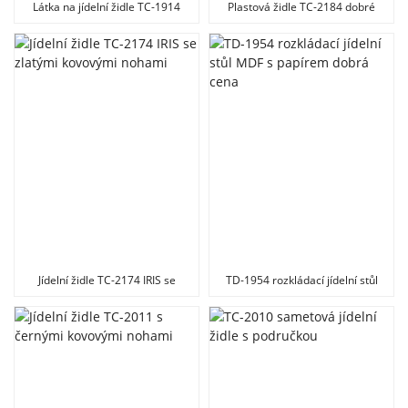
Látka na jídelní židle TC-1914
Plastová židle TC-2184 dobré
pro domácnost a kuchyni
kvality pro domácí nebo
kancelářský velkoobchod
Jídelní židle TC-2174 IRIS se
TD-1954 rozkládací jídelní stůl
zlatými kovovými nohami
MDF s papírem dobrá cena