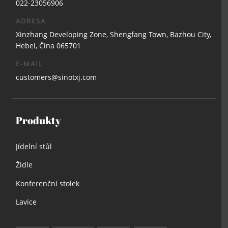
022-23056906
ADRESA
Xinzhang Developing Zone, Shengfang Town, Bazhou City,
Hebei, Čína 065701
E-MAIL
customers@sinotxj.com
Produkty
Jídelní stůl
Židle
Konferenční stolek
Lavice