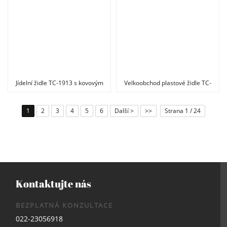
Jídelní židle TC-1913 s kovovým
Velkoobchod plastové židle TC-
rámem
2180 PP vyrobené v Číně
1
2
3
4
5
6
Další >
>>
Strana 1 / 24
Kontaktujte nás
BEZPLATNÁ KONZULTACE
022-23056918