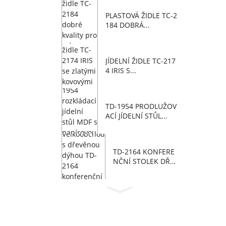
PLASTOVÁ ŽIDLE TC-2
184 DOBRÁ...
JÍDELNÍ ŽIDLE TC-217
4 IRIS S...
TD-1954 PRODLUŽOV
ACÍ JÍDELNÍ STŮL...
TD-2164 KONFERE
NČNÍ STOLEK DŘE
VĚNÝ V...