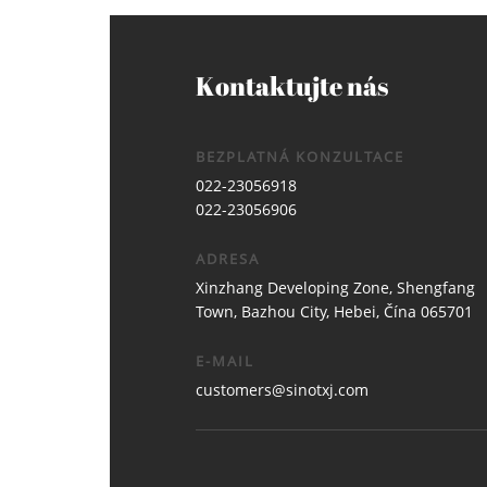
Kontaktujte nás
BEZPLATNÁ KONZULTACE
022-23056918
022-23056906
ADRESA
Xinzhang Developing Zone, Shengfang
Town, Bazhou City, Hebei, Čína 065701
E-MAIL
customers@sinotxj.com