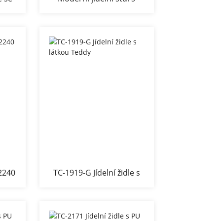
u
černou dřevěnou dýhou
-2240
TC-1919-G Jídelní židle s
látkou Teddy