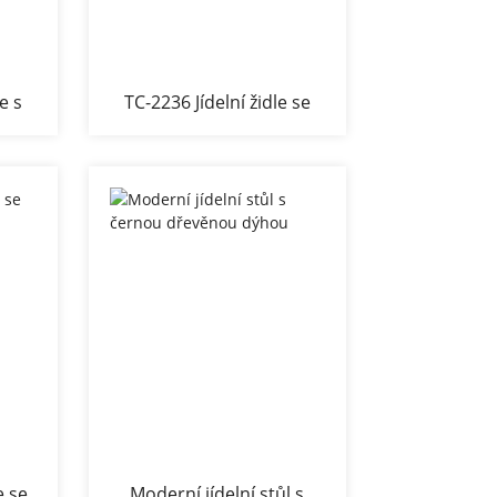
le s
TC-2236 Jídelní židle se
sametovou látkou
e se
Moderní jídelní stůl s