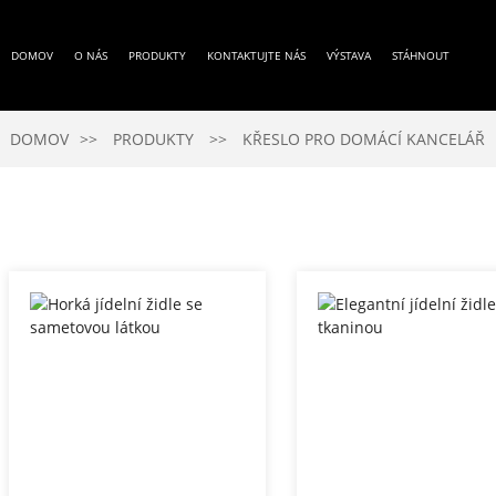
DOMOV
O NÁS
PRODUKTY
KONTAKTUJTE NÁS
VÝSTAVA
STÁHNOUT
DOMOV
PRODUKTY
KŘESLO PRO DOMÁCÍ KANCELÁŘ