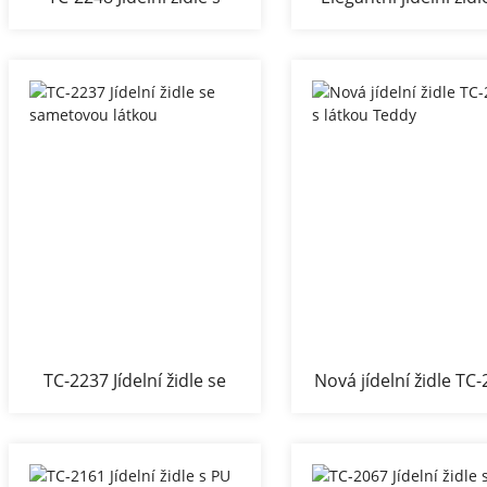
manšestrovou látkou
sametovou látko
TC-2237 Jídelní židle se
Nová jídelní židle TC
sametovou látkou
s látkou Teddy