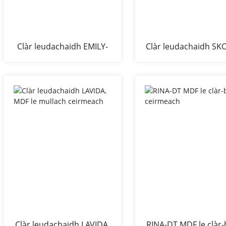
Clàr leudachaidh EMILY-
Clàr leudachaidh SK
DT le MDF & Ceramic Top
DT MDF le ceirme
Clàr leudachaidh LAVIDA,
RINA-DT MDF le clàr-