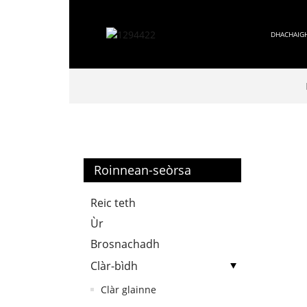
DHACHAIG
Roinnean-seòrsa
Reic teth
Ùr
Brosnachadh
Clàr-bìdh
Clàr glainne