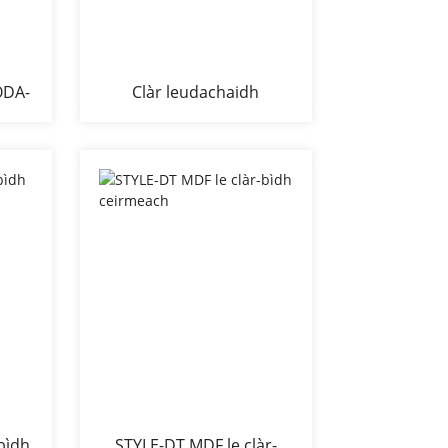
ODA-
Clàr leudachaidh
ag
ceirmeach FALSTER-DT le
cas fiodha cruaidh
bìdh
STYLE-DT MDF le clàr-