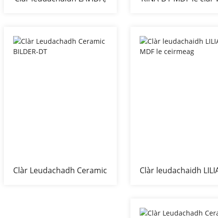
MDF le mullach
ceirmeach
ceirmeach
Clàr Leudachadh Ceramic
Clàr leudachaidh LILI
BILDER-DT
MDF le ceirmeag