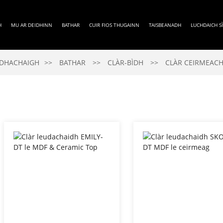
H
MU AR DEIDHINN
BATHAR
CUIR FIOS THUGAINN
TAISBEANADH
LUCHDAICH S
DHACHAIGH
BATHAR
CLÀR-BÌDH
CLÀR CEIRMEAC