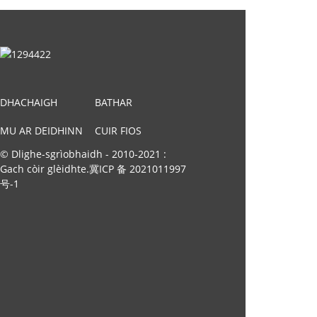
DHACHAIGH
BATHAR
MU AR DEIDHINN
CUIR FIOS
© Dlighe-sgrìobhaidh - 2010-2021 :
THUGAINN
Gach còir glèidhte.
冀ICP 备 2021011997
号-1