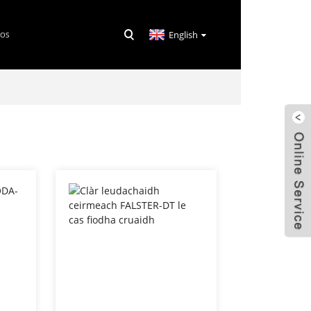
English
ÌOS
H