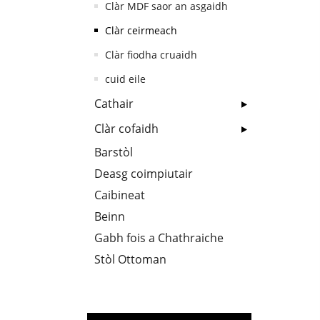
Clàr MDF saor an asgaidh
Clàr ceirmeach
Clàr fiodha cruaidh
cuid eile
Cathair
Clàr cofaidh
Barstòl
Deasg coimpiutair
Caibineat
Beinn
Gabh fois a Chathraiche
Stòl Ottoman