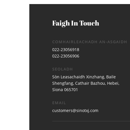
Faigh In Touch
COMHAIRLEACHADH AN-ASGAIDH
022-23056918
022-23056906
SEOLADH
Sòn Leasachaidh Xinzhang, Baile
Shengfang, Cathair Bazhou, Hebei,
Sìona 065701
EMAIL
customers@sinotxj.com