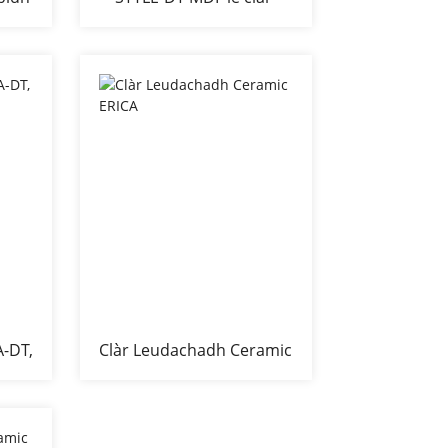
bìdh ceirmeach
A-DT,
Clàr Leudachadh Ceramic
ERICA