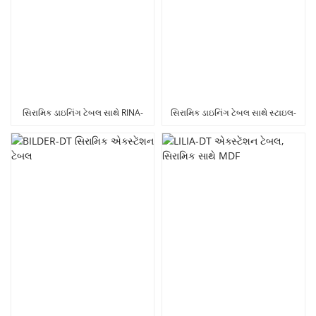
સિરામિક ડાઇનિંગ ટેબલ સાથે RINA-
સિરામિક ડાઇનિંગ ટેબલ સાથે સ્ટાઇલ-
DT MDF
ડીટી MDF