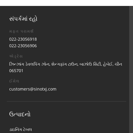
સંપર્કમાં રહો
મફત પરામર્શ
022-23056918
022-23056906
એડ્રેસ
ઝિન્ઝાંગ ડેવલપિંગ ઝોન, શેન્ગફાંગ ટાઉન, બાઝોઉ સિટી, હેબેઈ, ચીન
065701
ઈમેલ
customers@sinotxj.com
ઉત્પાદનો
ડાઇનિંગ ટેબલ