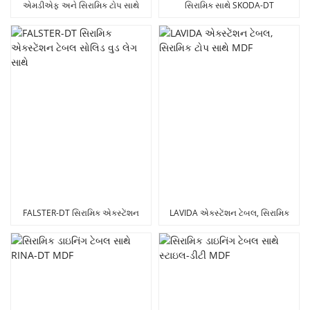
એમડીએફ અને સિરામિક ટોપ સાથે
સિરામિક સાથે SKODA-DT
એમિલી-ડીટી એક્સ્ટેંશન ટેબલ
એક્સ્ટેંશન ટેબલ MDF
FALSTER-DT સિરામિક એક્સ્ટેંશન
LAVIDA એક્સ્ટેંશન ટેબલ, સિરામિક
ટેબલ સોલિડ વુડ લેગ સાથે
ટોપ સાથે MDF