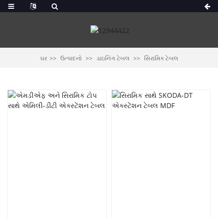
ઘર
ઉત્પાદનો
ડાઇનિંગ ટેબલ
સિરામિક ટેબલ