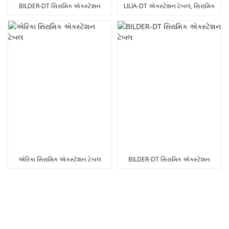
BILDER-DT સિરામિક એક્સ્ટેંશન
LILIA-DT એક્સ્ટેંશન ટેબલ, સિરામિક
ટેબલ
સાથે MDF
એરિકા સિરામિક એક્સ્ટેંશન ટેબલ
BILDER-DT સિરામિક એક્સ્ટેંશન
ટેબલ