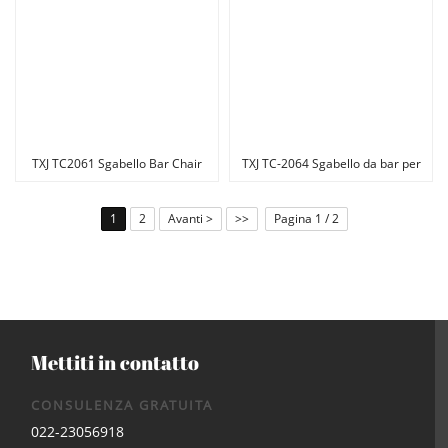
TXJ TC2061 Sgabello Bar Chair
TXJ TC-2064 Sgabello da bar per
Per Cucina
cucina
1
2
Avanti >
>>
Pagina 1 / 2
Mettiti in contatto
CONSULENZA GRATUITA
022-23056918