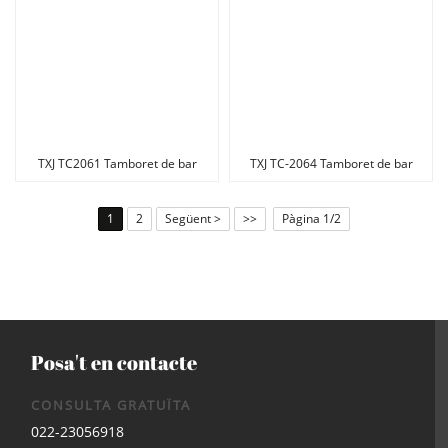
TXJ TC2061 Tamboret de bar
TXJ TC-2064 Tamboret de bar
Cadira de bar per a la cuina
Cadira de bar per a la cuina
1
2
Següent >
>>
Pàgina 1/2
Posa't en contacte
CONSULTA GRATUÏTA
022-23056918