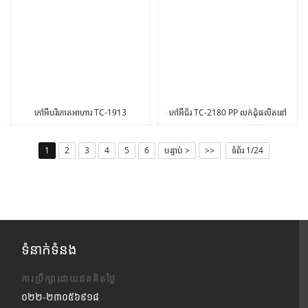
កៅអីបរិភោគអាហារ TC-1913
កៅអីជ័រ TC-2180 PP លក់ដុំផលិតនៅ
ជាមួយនឹងស៊ុមដែក
ប្រទេសចិន
1
2
3
4
5
6
បន្ទាប់ >
>>
ទំព័រ 1/24
ទំនាក់ទំនង
ការប្រឹក្សាដោយឥតគិតថ្លៃ
០២២-២៣០៥៦៩១៨