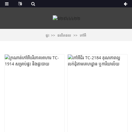
ផ្ទះ
ផលិតផល
កៅអី