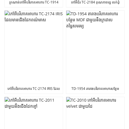
ក្រណាត់កៅអីបរិភោគអាហារ TC-1914
កៅអីជ័រ TC-2184 គុណភាពល្អ លក់ដុំ
សម្រាប់ផ្ទះ និងផ្ទះបាយ
តាមគេហដ្ឋាន ឬការិយាល័យ
កៅអីបរិភោគអាហារ TC-2174 IRIS ដែល
TD-1954 តារាងបរិភោគអាហារបន្ថែម
មានជើងដែកពណ៌មាស
MDF ជាមួយនឹងក្រដាសតម្លៃសមរម្យ