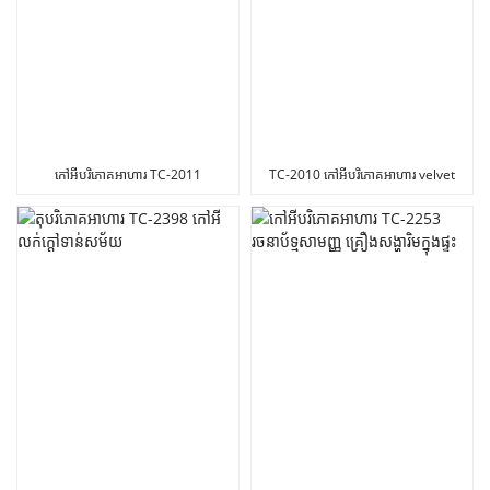
កៅអីបរិភោគអាហារ TC-2011
TC-2010 កៅអីបរិភោគអាហារ velvet
ជាមួយនឹងជើងដែកខ្មៅ
ជាមួយដៃ