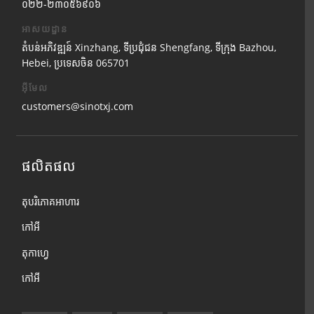
០២២-២៣០៥៦៩០៦
អាសយដ្ឋាន
តំបន់អភិវឌ្ឍន៍ Xinzhang, ទីប្រជុំជន Shengfang, ទីក្រុង Bazhou,
Hebei, ប្រទេសចិន 065701
អ៊ីមែល
customers@sinotxj.com
ផលិតផល
តុបរិភោគអាហារ
កៅអី
តុកាហ្វេ
កៅអី