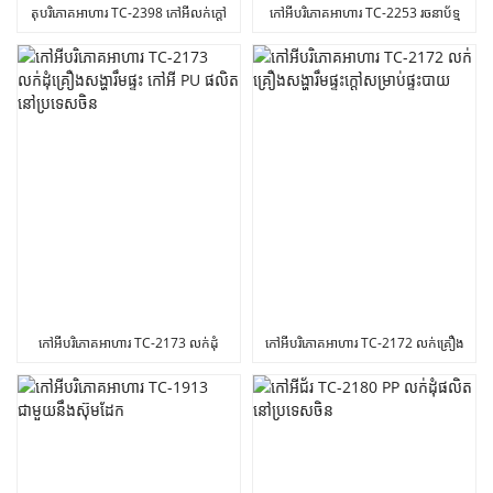
តុបរិភោគអាហារ TC-2398 កៅអីលក់ក្តៅ
កៅអីបរិភោគអាហារ TC-2253 រចនាប័ទ្ម
ទាន់សម័យ
សាមញ្ញ គ្រឿងសង្ហារិមក្នុងផ្ទះ
កៅអីបរិភោគអាហារ TC-2173 លក់ដុំ
កៅអីបរិភោគអាហារ TC-2172 លក់គ្រឿង
គ្រឿងសង្ហារឹមផ្ទះ កៅអី PU ផលិតនៅ
សង្ហារឹមផ្ទះក្តៅសម្រាប់ផ្ទះបាយ
ប្រទេសចិន