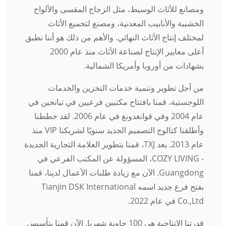
ومصانع للأثاث الوسيط، مثل الزجاج المقسى والألواح
الخشبية والأنابيب المعدنية، ومصنع لتجميع الأثاث
لمختلف إنتاج الأثاث النهائي. والأهم من ذلك هو أننا نطبق
أعلى معايير الإنتاج لصناعة الأثاث منذ عام 2000
بشهادات من أوروبا وأمريكا الشمالية.
من أجل تطوير وتنمية خدمات التخزين والخدمات
اللوجستية، قمنا بافتتاح مكتبين فرعيين في تيانجين في
عام 2004 وفي قوانغدونغ في عام 2006. لقد خططنا
وأطلقنا كتالوج التصميم الجديد سنويًا لشريكنا VIP منذ
عام 2013. بعد TXJ، قمنا بتطوير العلامة التجارية الجديدة
- COZY LIVING، المسؤولة عن المكتب الفرعي في
Guangdong. الآن مع زيادة طلبات الأعمال لدينا، قمنا
بفتح فرع جديد اسمه Tianjin DSK International
Co.,Ltd في عام 2022.
قدرتنا الإنتاجية هي 100 حاوية شهريا. الآن قمنا بتأسيس