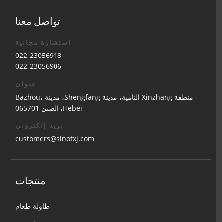
تواصل معنا
استشارة مجانية
022-23056918
022-23056906
عنوان
منطقة Xinzhang النامية، مدينة Shengfang، مدينة Bazhou،
Hebei، الصين 065701
بريد إلكتروني
customers@sinotxj.com
منتجات
طاولة طعام