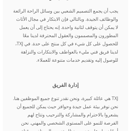
يجب أن يجمع التصميم الشعبي بين وسائل الراحة الرائعة
والوظائف الجيدة. وبالتالي فإن الابتكار في مجال الأثاث
لا يمكن أن يتوقف لثانية واحدة. إنه يحتاج إلى أن يعمل
المطورون والمصممون والعقول المحترفة لدينا معًا
للحصول على كل شيء في كل منتج على حدة. في TXJ،
لدينا فريق فني مليء بالعواطف والابتكارات والنزاهة
للوصول إليه وتقديم خدمات متنوعة للعملاء.
إدارة الفريق
TXJ هي عائلة كبيرة، ونحن نقدر تنوع جميع الموظفين هنا.
نحن نوفر بيئة عمل جيدة وحوافز حيث يمكن للجميع أن
يشعروا بالاحترام والمشاركة والترحيب وتتاح لهم
الفرصة للنمو على المستوى الشخصي والمهني. نحن
أيضًا نعمل على تحسين نظام تدريب الموظفين وقناة