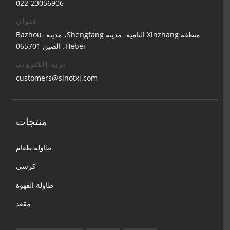
022-23056906
عنوان
منطقة Xinzhang النامية، مدينة Shengfang، مدينة Bazhou،
Hebei، الصين 065701
بريد إلكتروني
customers@sinotxj.com
منتجات
طاولة طعام
كرسي
طاولة القهوة
مقعد