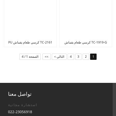
TC-1919-G كرسي طعام بقماش
TC-2161 كرسي طعام بقماش PU
تيدي
1
2
3
4
التالي >
>>
الصفحة 1 / 4
تواصل معنا
استشارة مجانية
022-23056918