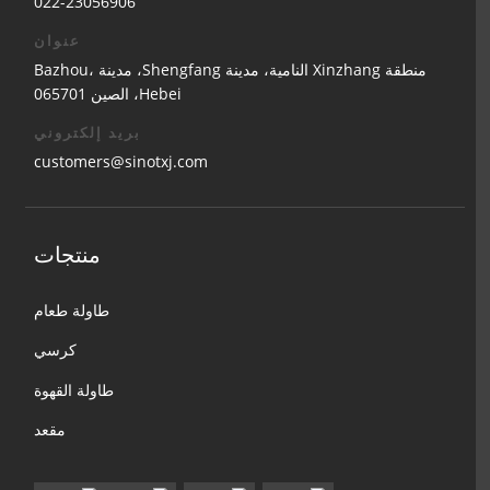
022-23056906
عنوان
منطقة Xinzhang النامية، مدينة Shengfang، مدينة Bazhou،
Hebei، الصين 065701
بريد إلكتروني
customers@sinotxj.com
منتجات
طاولة طعام
كرسي
طاولة القهوة
مقعد