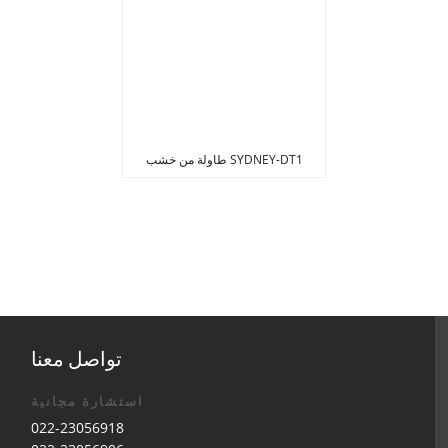
SYDNEY-DT1 طاولة من خشب
البلوط الصلب
تواصل معنا
استشارة مجانية
022-23056918