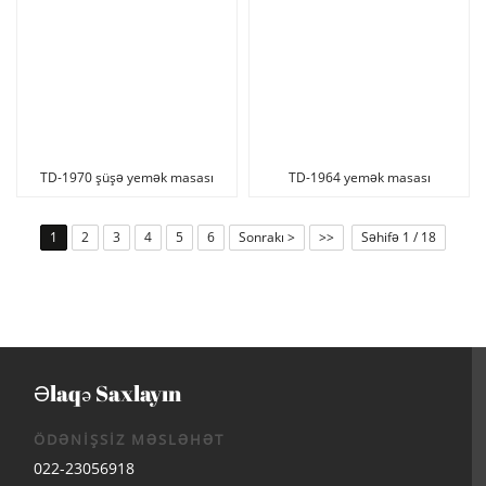
TD-1970 şüşə yemək masası
TD-1964 yemək masası
temperli şüşə 10mm keyfiyyətli
düzbucaqlı taxta isti satış yemək
ev mebeli
masası
1
2
3
4
5
6
Sonrakı >
>>
Səhifə 1 / 18
Əlaqə Saxlayın
ÖDƏNİŞSİZ MƏSLƏHƏT
022-23056918