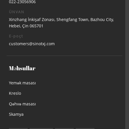
022-23056906
ÜNVAN
Xinzhang İnkişaf Zonası, Shengfang Town, Bazhou City,
Hebei, Çin 065701
E-poçt
customers@sinotxj.com
Məhsullar
Yemək masası
Kreslo
Qəhvə masası
Skamya