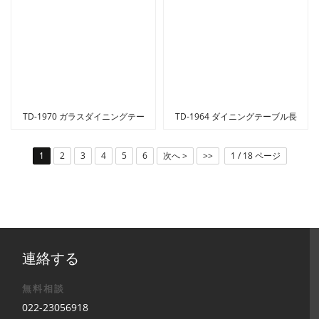
TD-1970 ガラスダイニングテー
TD-1964 ダイニングテーブル長
ブル強化ガラス 10 ミリメートル
方形木製売れ筋ダイニングテーブ
良質の家庭用家具
ル
1
2
3
4
5
6
次へ >
>>
1 / 18 ページ
連絡する
無料相談
022-23056918