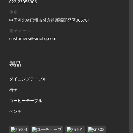
022-23056906
住所
中国河北省巴州市盛方鎮新張開発区065701
電子メール
customers@sinotxj.com
製品
ダイニングテーブル
椅子
コー​​ヒーテーブル
ベンチ