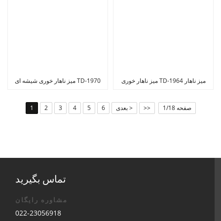
میز ناهار خوری TD-1964 میز ناهار
میز ناهار خوری شیشه ای TD-1970
خوری مستطیلی چوبی داغ
شیشه ای 10 میلی متری مبلمان
منزل با کیفیت خوب
صفحه 1/18
>>
بعدی >
6
5
4
3
2
1
تماس بگیرید
مشاوره رایگان
022-23056918