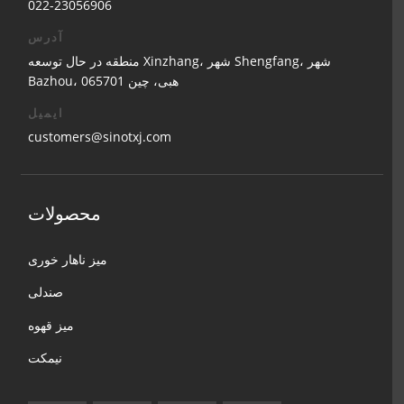
022-23056906
آدرس
منطقه در حال توسعه Xinzhang، شهر Shengfang، شهر
Bazhou، هبی، چین 065701
ایمیل
customers@sinotxj.com
محصولات
میز ناهار خوری
صندلی
میز قهوه
نیمکت