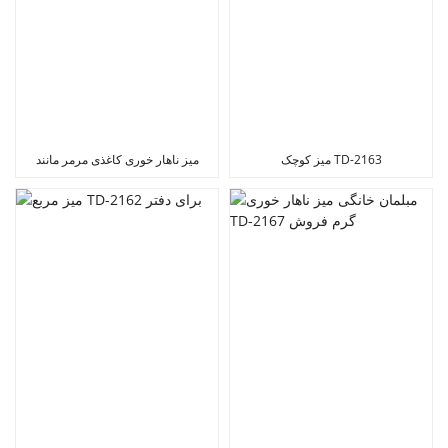
میز کوچک TD-2163
میز ناهار خوری کاغذی مرمر مانند
TD-2085