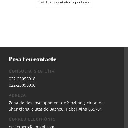
TP-01 tamboret otomà pouf sala
d'estar
Posa't en contacte
CONSULTA GRATUÏTA
022-23056918
022-23056906
ADREÇA
Zona de desenvolupament de Xinzhang, ciutat de
Shengfang, ciutat de Bazhou, Hebei, Xina 065701
CORREU ELECTRÒNIC
customers@sinotxj.com