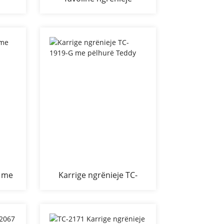
urë
moderne me rimeso prej
druri të zi
0 me
Karrige ngrënieje TC-
1919-G me pëlhurë Teddy