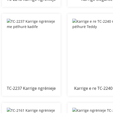
me pëlhurë kadifeje
ngrënieje me pëlh
kadife
TC-2237 Karrige ngrënieje
Karrige e re TC-224
me pëlhurë kadife
pëlhurë Teddy