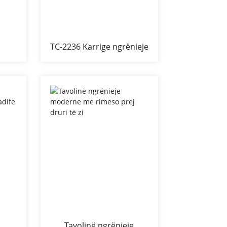
TC-2236 Karrige ngrënieje
ë PU
me pëlhurë kadife
Tavolinë ngrënieje