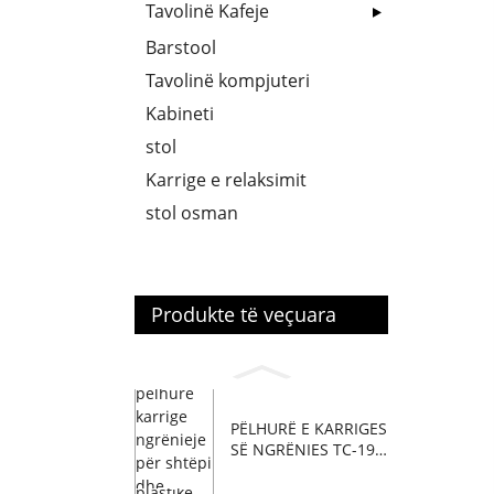
Tavolinë Kafeje
Barstool
Tavolinë kompjuteri
Kabineti
stol
Karrige e relaksimit
stol osman
Produkte të veçuara
PËLHURË E KARRIGES
SË NGRËNIES TC-191
4...