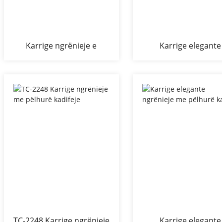
Karrige ngrënieje e
Karrige elegante
nxehtë me pëlhurë kadife
ngrënieje me pëlhur
TC-2248 Karrige ngrënieje
Karrige elegante