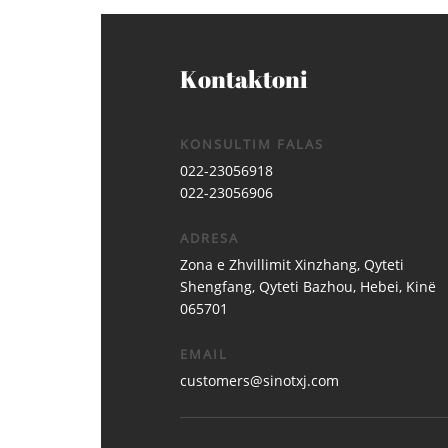
Kontaktoni
KONSULTIM FALAS
022-23056918
022-23056906
ADRESA
Zona e Zhvillimit Xinzhang, Qyteti
Shengfang, Qyteti Bazhou, Hebei, Kinë
065701
EMAIL
customers@sinotxj.com