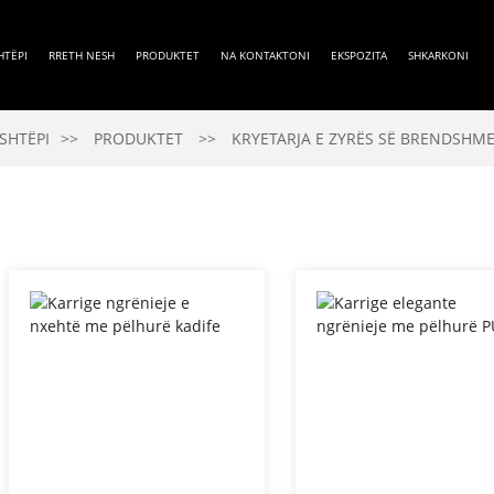
HTËPI
RRETH NESH
PRODUKTET
NA KONTAKTONI
EKSPOZITA
SHKARKONI
SHTËPI
PRODUKTET
KRYETARJA E ZYRËS SË BRENDSHM