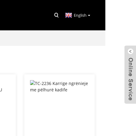
English
E