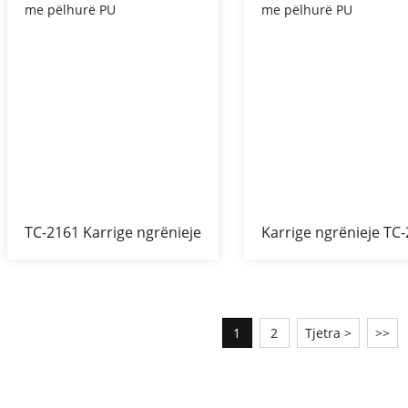
TC-2161 Karrige ngrënieje
Karrige ngrënieje TC
me pëlhurë PU
me pëlhurë PU
1
2
Tjetra >
>>