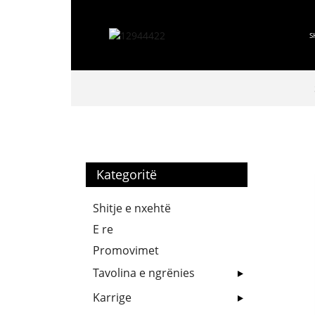
S
Kategoritë
Shitje e nxehtë
E re
Promovimet
Tavolina e ngrënies
Karrige