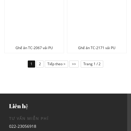
Ghế ăn TC-2067 vải PU
Ghế ăn TC-2171 vải PU
1
2
Tiếp theo >
>>
Trang 1 / 2
Liên hệ
TƯ VẤN MIỄN PHÍ
022-23056918