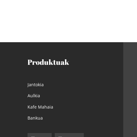
Produktuak
Jantokia
Aulkia
Kafe Mahaia
Bankua