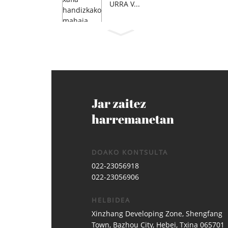
URRA V...
Jar zaitez
harremanetan
DOAKO KONTSULTA
022-23056918
022-23056906
HELBIDEA
Xinzhang Developing Zone, Shengfang
Town, Bazhou City, Hebei, Txina 065701