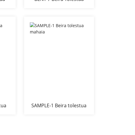
Kafe Mahaia
tua
SAMPLE-1 Beira tolestua
mahaia