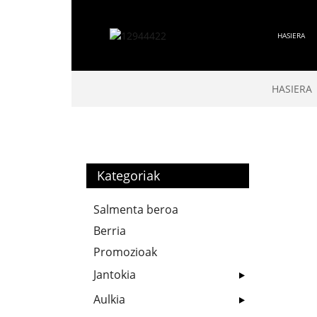
HASIERA
HASIERA
Kategoriak
Salmenta beroa
Berria
Promozioak
Jantokia
Aulkia