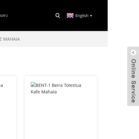
English
RGATU
FE MAHAIA