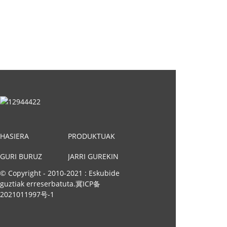
HASIERA
PRODUKTUAK
GURI BURUZ
JARRI GUREKIN
© Copyright - 2010-2021 : Eskubide
HARREMANETAN
guztiak erreserbatuta.
冀ICP备
2021011997号-1