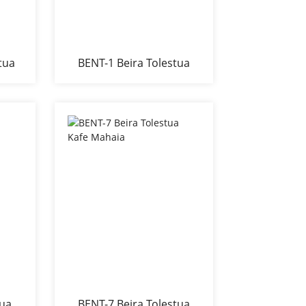
tua
BENT-1 Beira Tolestua
Kafe Mahaia
tua
BENT-7 Beira Tolestua