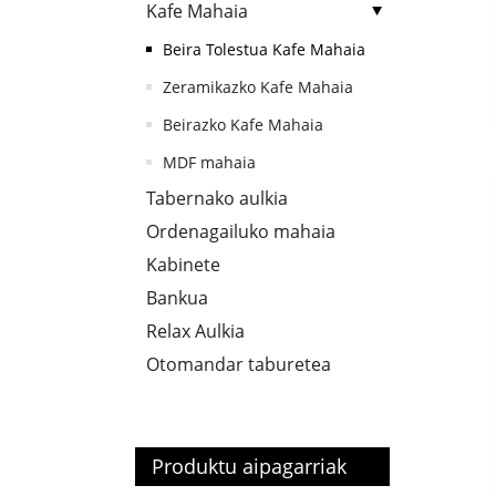
Kafe Mahaia
Beira Tolestua Kafe Mahaia
Zeramikazko Kafe Mahaia
Beirazko Kafe Mahaia
MDF mahaia
Tabernako aulkia
Ordenagailuko mahaia
Kabinete
Bankua
Relax Aulkia
Otomandar taburetea
Produktu aipagarriak