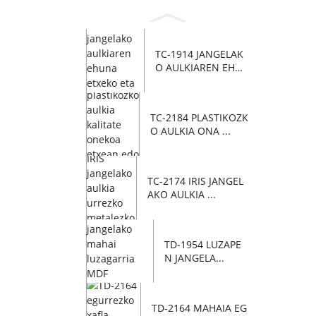
TC-1914 JANGELAK
O AULKIAREN EHU
NA...
TC-2184 PLASTIKOZK
O AULKIA ONA ...
TC-2174 IRIS JANGEL
AKO AULKIA ...
TD-1954 LUZAPE
N JANGELA...
TD-2164 MAHAIA EG