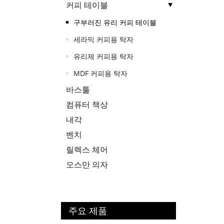
커피 테이블
구부러진 유리 커피 테이블
세라믹 커피용 탁자
유리제 커피용 탁자
MDF 커피용 탁자
바스툴
컴퓨터 책상
내각
벤치
릴렉스 체어
오스만 의자
주요 제품