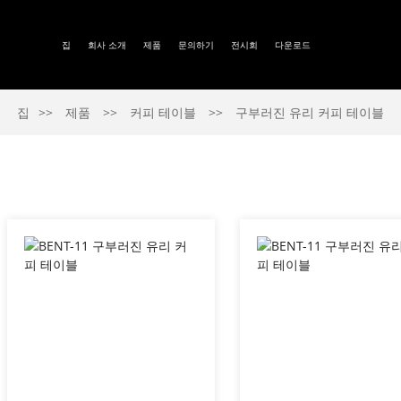
집
회사 소개
제품
문의하기
전시회
다운로드
집
제품
커피 테이블
구부러진 유리 커피 테이블