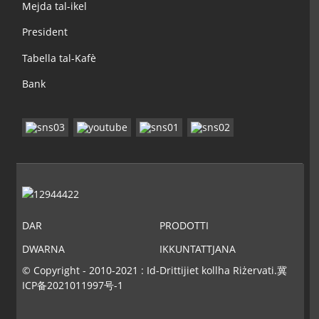
Mejda tal-ikel
President
Tabella tal-Kafè
Bank
DAR
PRODOTTI
DWARNA
IKKUNTATTJANA
© Copyright - 2010-2021 : Id-Drittijiet kollha Riżervati.
冀
ICP备2021011997号-1