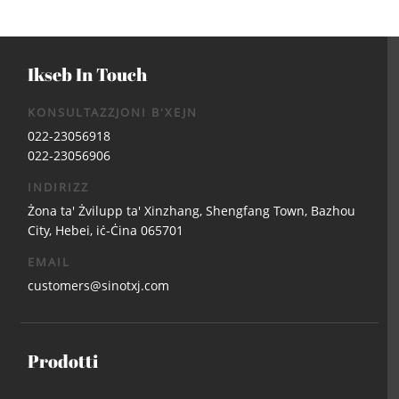
Ikseb In Touch
KONSULTAZZJONI B'XEJN
022-23056918
022-23056906
INDIRIZZ
Żona ta' Żvilupp ta' Xinzhang, Shengfang Town, Bazhou
City, Hebei, iċ-Ċina 065701
EMAIL
customers@sinotxj.com
Prodotti