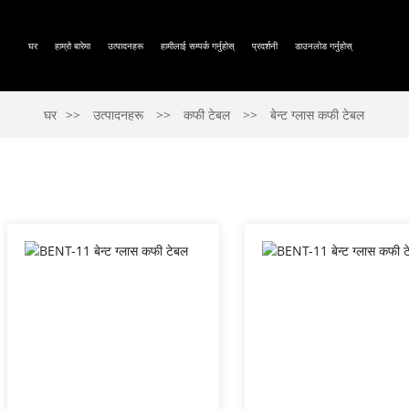
घर
हाम्रो बारेमा
उत्पादनहरू
हामीलाई सम्पर्क गर्नुहोस्
प्रदर्शनी
डाउनलोड गर्नुहोस्
घर
उत्पादनहरू
कफी टेबल
बेन्ट ग्लास कफी टेबल