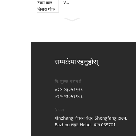
V...
सम्पर्कमा रहनुहोस्
नि:शुल्क परामर्श
०२२-२३०५६९१८
०२२-२३०५६९०६
ठेगाना
Xinzhang विकास क्षेत्र, Shengfang टाउन,
Bazhou शहर, Hebei, चीन 065701