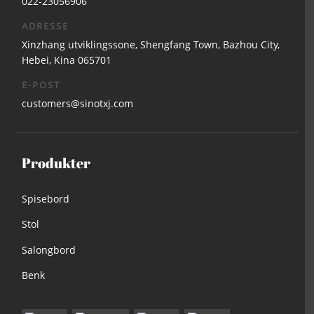
022-23056906
ADRESSE
Xinzhang utviklingssone, Shengfang Town, Bazhou City,
Hebei, Kina 065701
E-POST
customers@sinotxj.com
Produkter
Spisebord
Stol
Salongbord
Benk