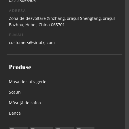
022-23056906
ADRESA
Zona de dezvoltare Xinzhang, orașul Shengfang, orașul
Bazhou, Hebei, China 065701
E-MAIL
customers@sinotxj.com
Produse
Masa de sufragerie
Scaun
Măsuţă de cafea
Bancă