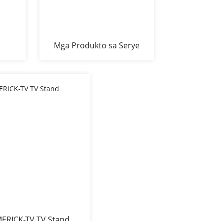
d
Mga Produkto sa Serye
sa Melamine Board 1990
Range Side Cabinet
Buffet BF-1990
ERICK-TV TV Stand